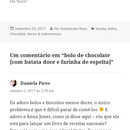
Em "bolos"
Publicado
Autor
Categorias
setembro 28, 2017
Fer Guimaraes Rosa
batata
,
bolos
,
em
chocolate
,
doces & sobremesas
Um comentário em “bolo de chocolate
[com batata doce e farinha de espelta]”
Daniela Pires
disse:
outubro 2, 2017 às 2:18 am
Eu adoro bolos e biscoitos menos doces, o único
problema é que é difícil parar de comê-los
E
adoro a Anna Jones, como já disse aqui – viu que ela
está para lançar um livro de receitas sazonais?