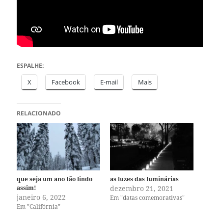
ESPALHE:
X
Facebook
E-mail
Mais
RELACIONADO
que seja um ano tão lindo
as luzes das luminárias
assim!
dezembro 21, 2021
janeiro 6, 2022
Em "datas comemorativas"
Em "Califórnia"