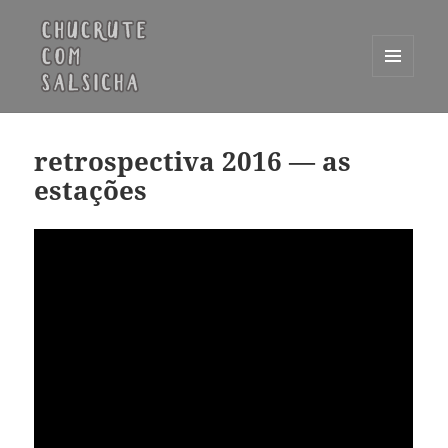
MENU
E
Chucrute com Salsicha
WIDGETS
retrospectiva 2016 — as
estações