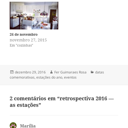
26 de novembro
novembro 27, 2015
Em "cozinhas"
Publicado
Autor
Categorias
dezembro 29, 2016
Fer Guimaraes Rosa
datas
em
comemorativas
,
estações do ano
,
eventos
2 comentários em “retrospectiva 2016 —
as estações”
Marília
disse: