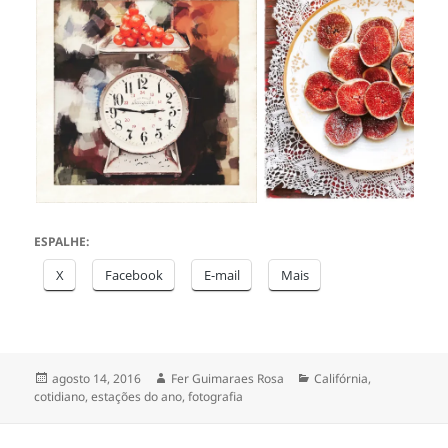
ESPALHE:
X
Facebook
E-mail
Mais
Publicado
Autor
Categorias
agosto 14, 2016
Fer Guimaraes Rosa
Califórnia
,
em
cotidiano
,
estações do ano
,
fotografia