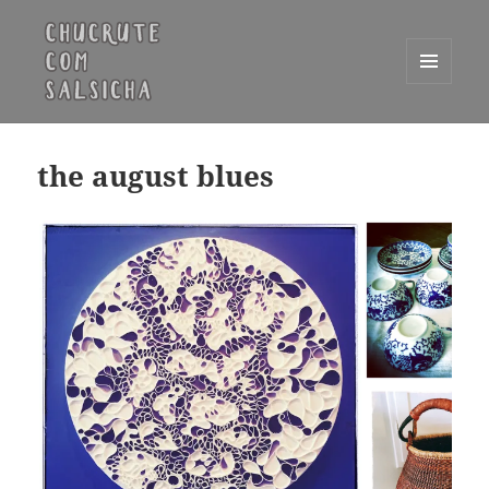
MENU
E
Chucrute com Salsicha
WIDGETS
the august blues