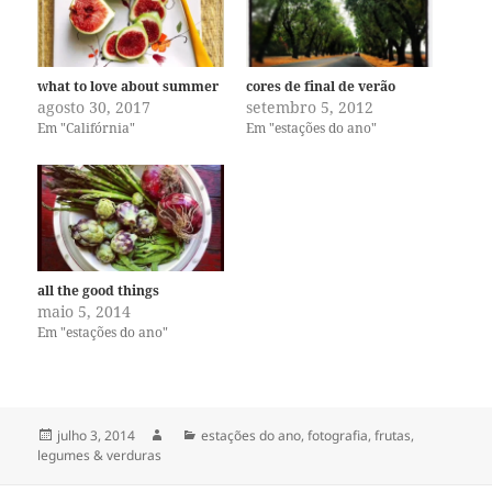
what to love about summer
cores de final de verão
agosto 30, 2017
setembro 5, 2012
Em "Califórnia"
Em "estações do ano"
all the good things
maio 5, 2014
Em "estações do ano"
Publicado
Autor
Categorias
julho 3, 2014
estações do ano
,
fotografia
,
frutas
,
em
legumes & verduras