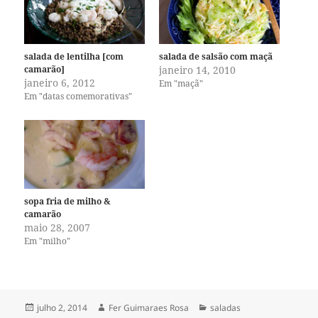
salada de lentilha [com
salada de salsão com maçã
camarão]
janeiro 14, 2010
janeiro 6, 2012
Em "maçã"
Em "datas comemorativas"
sopa fria de milho &
camarão
maio 28, 2007
Em "milho"
Publicado
Autor
Categorias
julho 2, 2014
Fer Guimaraes Rosa
saladas