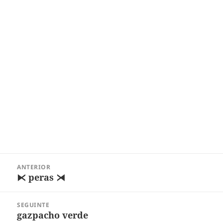
Navegação
ANTERIOR
de
⧔ peras ⧕
Post
Post
anterior:
SEGUINTE
gazpacho verde
Próximo