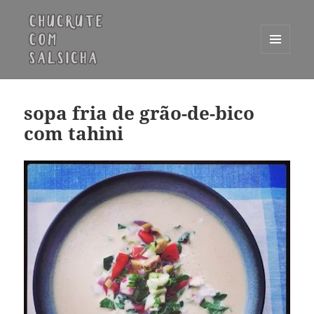
MENU
E
Chucrute com Salsicha
WIDGETS
sopa fria de grão-de-bico
com tahini