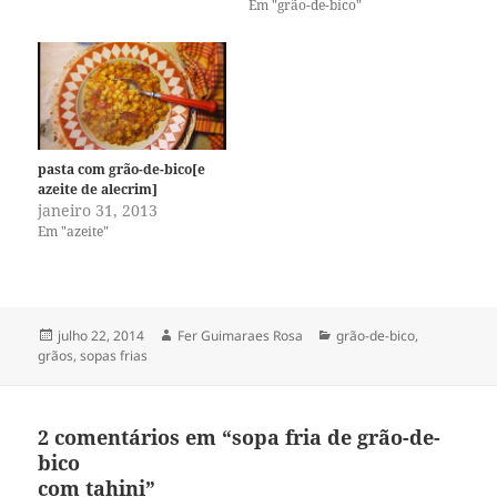
Em "grão-de-bico"
pasta com grão-de-bico[e
azeite de alecrim]
janeiro 31, 2013
Em "azeite"
Publicado
Autor
Categorias
julho 22, 2014
Fer Guimaraes Rosa
grão-de-bico
,
em
grãos
,
sopas frias
2 comentários em “sopa fria de grão-de-
bico
com tahini”