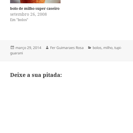
bolo de milho super caseiro
setembro 26, 2008
Em "bolos"
Publicado
Autor
Categorias
março 29, 2014
Fer Guimaraes Rosa
bolos
,
milho
,
tupi-
em
guarani
Deixe a sua pitada: