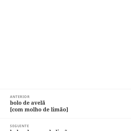
Navegação
ANTERIOR
de
bolo de avelã
Post
Post
[com molho de limão]
anterior:
SEGUINTE