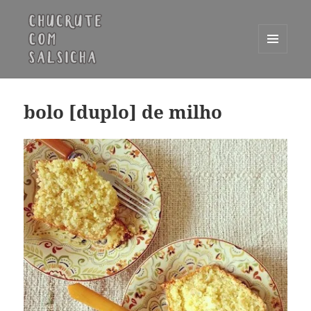
MENU
E
Chucrute com Salsicha
WIDGETS
bolo [duplo] de milho