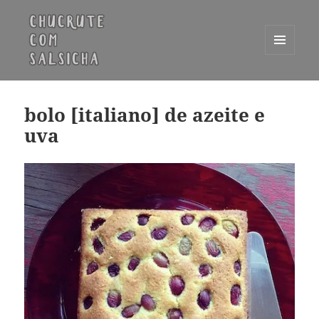
MENU
E
Chucrute com Salsicha
WIDGETS
bolo [italiano] de azeite e
uva