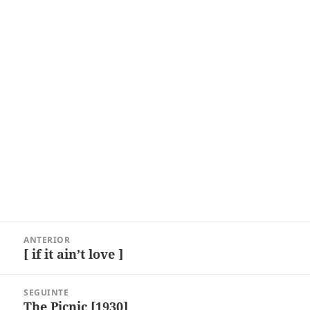
Navegação
ANTERIOR
de
[ if it ain’t love ]
Post
Post
anterior:
SEGUINTE
The Picnic [1930]
Próximo