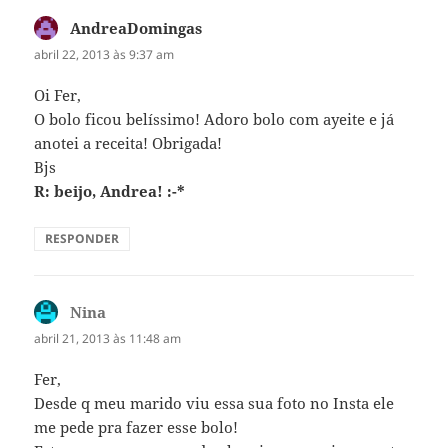
AndreaDomingas
disse:
abril 22, 2013 às 9:37 am
Oi Fer,
O bolo ficou belíssimo! Adoro bolo com ayeite e já
anotei a receita! Obrigada!
Bjs
R: beijo, Andrea! :-*
RESPONDER
Nina
disse:
abril 21, 2013 às 11:48 am
Fer,
Desde q meu marido viu essa sua foto no Insta ele
me pede pra fazer esse bolo!