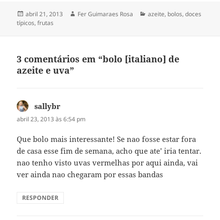
Publicado
Autor
Categorias
abril 21, 2013
Fer Guimaraes Rosa
azeite
,
bolos
,
doces
em
típicos
,
frutas
3 comentários em “bolo [italiano] de
azeite e uva”
sallybr
disse:
abril 23, 2013 às 6:54 pm
Que bolo mais interessante! Se nao fosse estar fora
de casa esse fim de semana, acho que ate’ iria tentar.
nao tenho visto uvas vermelhas por aqui ainda, vai
ver ainda nao chegaram por essas bandas
RESPONDER