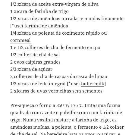
1/2 xícara de azeite extra-virgem de oliva
1 xícara de farinha de trigo
1/2 xícara de amêndoas torradas e moídas finamente
[*usei farinha de amêndoa]
1/4 xícara de polenta de cozimento rápido ou
cornmeal
1 e 1/2 colheres de chá de fermento em pó
1/2 colher de chá de sal
2 ovos caipiras grandes
2/3 xícara de açúcar
2 colheres de chá de raspas da casca de limão
1/3 xícara de leite integral [*usei
buttermilk
]
2 xícaras de uvas vermelhas sem sementes
Pré-aqueça o forno a 350ºF/ 176ºC. Unte uma forma
quadrada com azeite e polvilhe com com farinha de
trigo. Numa vasilha misture a farinha de trigo, as
amêndoas moídas, a polenta, o fermento e 1/2 colher
de chá de sal. Na batedeira bata os ovos, o açúcar, e