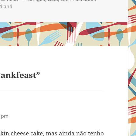
dland
hankfeast”
0 pm
pkin cheese cake, mas ainda não tenho