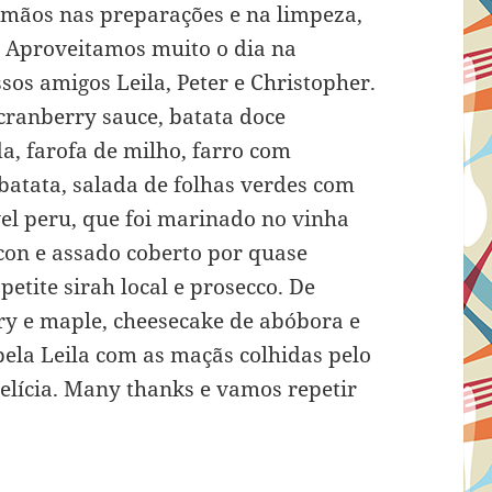
 mãos nas preparações e na limpeza,
 Aproveitamos muito o dia na
os amigos Leila, Peter e Christopher.
 cranberry sauce, batata doce
a, farofa de milho, farro com
batata, salada de folhas verdes com
vel peru, que foi marinado no vinha
con e assado coberto por quase
etite sirah local e prosecco. De
ry e maple, cheesecake de abóbora e
 pela Leila com as maçãs colhidas pelo
elícia. Many thanks e vamos repetir