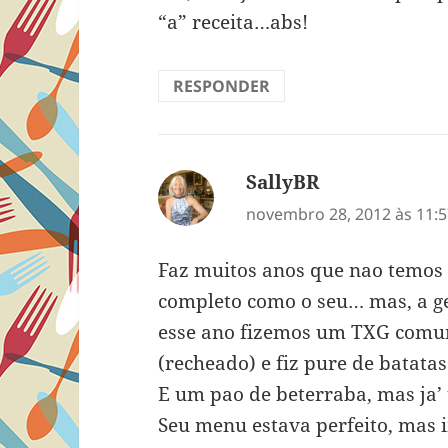
“a” receita…abs!
RESPONDER
SallyBR
disse:
novembro 28, 2012 às 11:
Faz muitos anos que nao temos 
completo como o seu… mas, a g
esse ano fizemos um TXG comuni
(recheado) e fiz pure de batatas
E um pao de beterraba, mas ja’ t
Seu menu estava perfeito, mas 