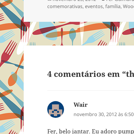
em
comemorativas
,
eventos
,
família
,
Woo
4 comentários em “t
Wair
disse:
novembro 30, 2012 às 6:5
Fer, belo jantar. Eu adoro pum