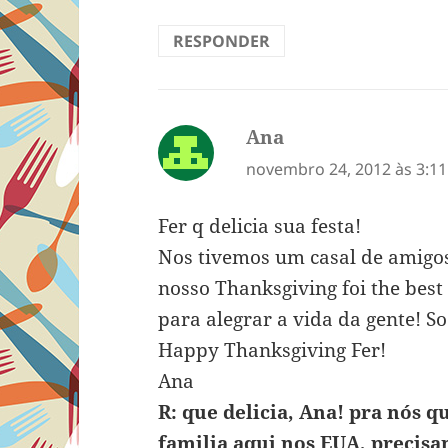
RESPONDER
Ana
disse:
novembro 24, 2012 às 3:1
Fer q delicia sua festa!
Nos tivemos um casal de amigos
nosso Thanksgiving foi the bes
para alegrar a vida da gente! 
Happy Thanksgiving Fer!
Ana
R: que delicia, Ana! pra nós
familia aqui nos EUA, precis