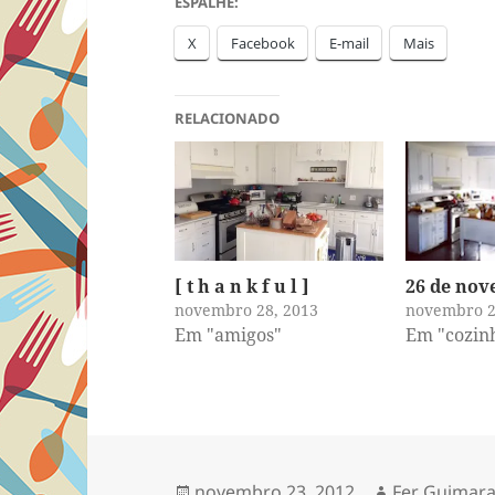
ESPALHE:
X
Facebook
E-mail
Mais
RELACIONADO
[ t h a n k f u l ]
26 de no
novembro 28, 2013
novembro 2
Em "amigos"
Em "cozin
Publicado
Autor
novembro 23, 2012
Fer Guimara