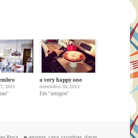
vembro
a very happy one
7, 2015
novembro 30, 2013
has"
Em "amigos"
Categorias
es Rosa
amigos
,
casa
,
cozinhas
,
datas