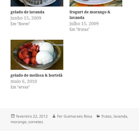
gelado de lavanda
frogurt de morango &
junho 15, 2009
lavanda
julho 15, 2009
Em "flores"
Em "frutas"
gelado de melissa & hortelã
maio 6, 2010
Em "ervas"
Publicado
Autor
Categorias
fevereiro 22, 2012
Fer Guimaraes Rosa
frutas
,
lavanda
,
em
morango
,
sorvetes