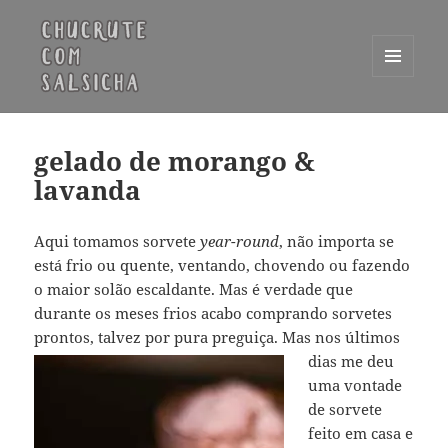
MENU
E
Chucrute com Salsicha
WIDGETS
gelado de morango &
lavanda
Aqui tomamos sorvete
year-round
, não importa se
está frio ou quente, ventando, chovendo ou fazendo
o maior solão escaldante. Mas é verdade que
durante os meses frios acabo comprando sorvetes
prontos, talvez por pura preguiça. Mas nos últimos
dias
me deu
uma vontade
de sorvete
feito em casa e