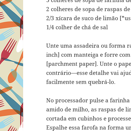
3 colheres de sopa de farinha de 
2 colheres de sopa de raspas de
2/3 xícara de suco de limão [*u
1/4 colher de chá de sal
Unte uma assadeira ou forma r
inch] com manteiga e forre co
[parchment paper]. Unte o papel
contrário—esse detalhe vai aj
facilmente sem quebrá-lo.
No processador pulse a farinha d
amido de milho, as raspas de li
cortada em cubinhos e processe
Espalhe essa farofa na forma u