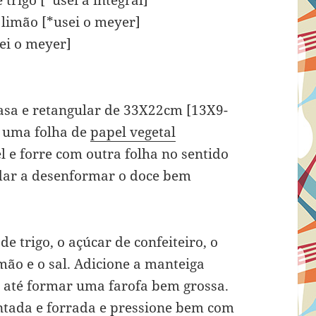
trigo [*usei a integral]
 limão [*usei o meyer]
sei o meyer]
asa e retangular de 33X22cm [13X9-
m uma folha de
papel vegetal
 e forre com outra folha no sentido
udar a desenformar o doce bem
e trigo, o açúcar de confeiteiro, o
mão e o sal. Adicione a manteiga
 até formar uma farofa bem grossa.
ntada e forrada e pressione bem com