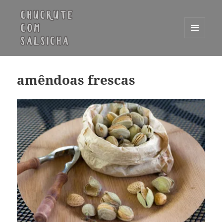
MENU
E
Chucrute com Salsicha
WIDGETS
amêndoas frescas