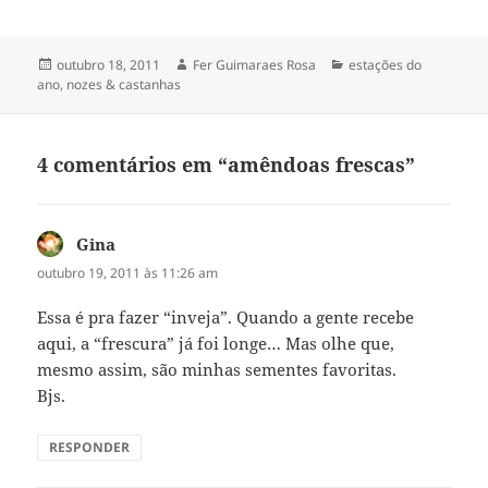
Publicado
Autor
Categorias
outubro 18, 2011
Fer Guimaraes Rosa
estações do
em
ano
,
nozes & castanhas
4 comentários em “amêndoas frescas”
Gina
disse:
outubro 19, 2011 às 11:26 am
Essa é pra fazer “inveja”. Quando a gente recebe
aqui, a “frescura” já foi longe… Mas olhe que,
mesmo assim, são minhas sementes favoritas.
Bjs.
RESPONDER