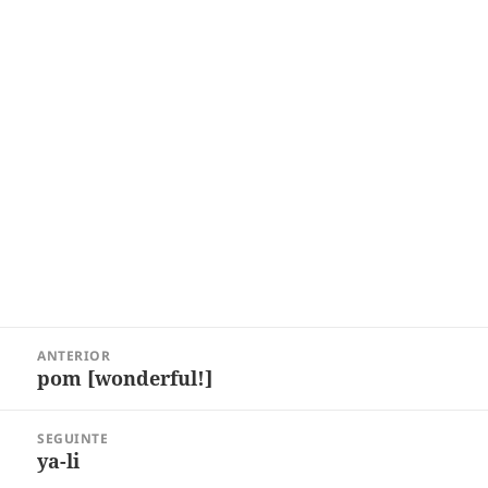
Navegação
ANTERIOR
de
pom [wonderful!]
Post
Post
anterior:
SEGUINTE
ya-li
Próximo
post: