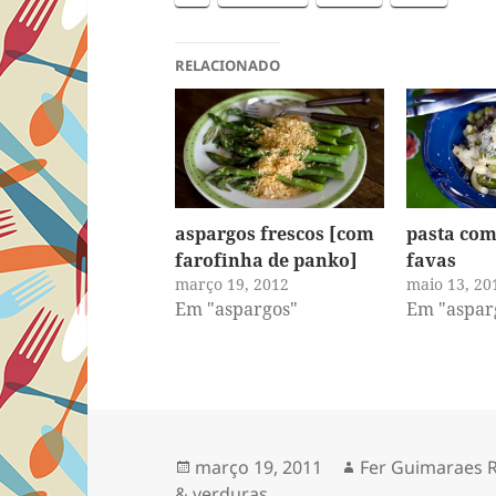
RELACIONADO
aspargos frescos [com
pasta com
farofinha de panko]
favas
março 19, 2012
maio 13, 20
Em "aspargos"
Em "aspar
Publicado
Autor
março 19, 2011
Fer Guimaraes 
em
& verduras