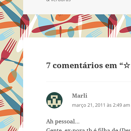
7 comentários em “☆
Marli
disse:
março 21, 2011 às 2:49 am
Ah pessoal…
Gente, ex-nora tb é filha de (Deu