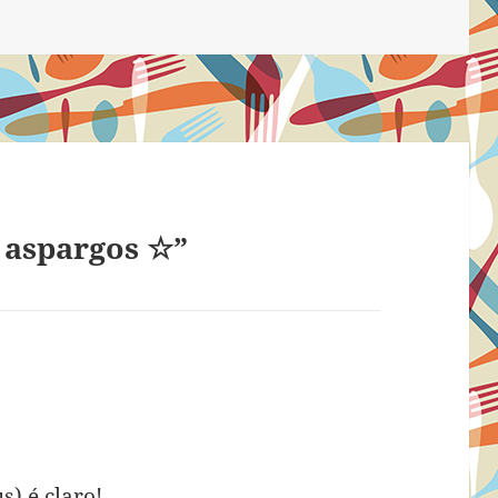
 aspargos ☆”
s) é claro!