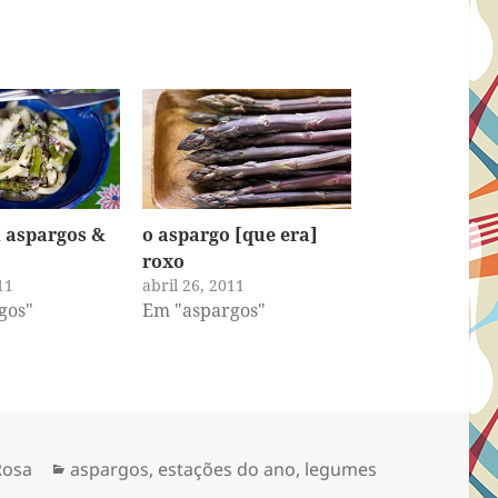
 aspargos &
o aspargo [que era]
roxo
11
abril 26, 2011
gos"
Em "aspargos"
Categorias
Rosa
aspargos
,
estações do ano
,
legumes