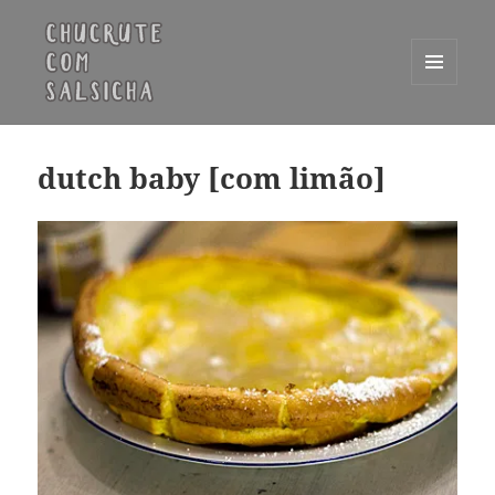
MENU
E
Chucrute com Salsicha
WIDGETS
dutch baby [com limão]