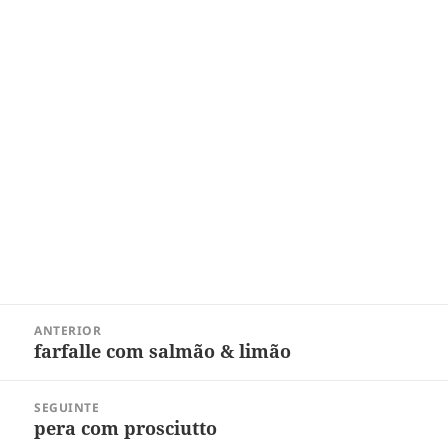
Navegação
ANTERIOR
de
farfalle com salmão & limão
Post
Post
anterior:
SEGUINTE
pera com prosciutto
Próximo