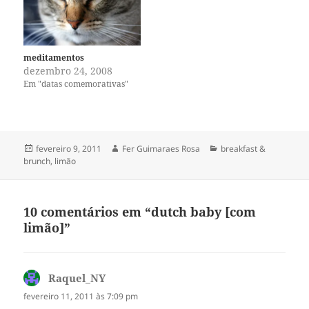
meditamentos
dezembro 24, 2008
Em "datas comemorativas"
Publicado
Autor
Categorias
fevereiro 9, 2011
Fer Guimaraes Rosa
breakfast &
em
brunch
,
limão
10 comentários em “dutch baby [com
limão]”
Raquel_NY
disse:
fevereiro 11, 2011 às 7:09 pm