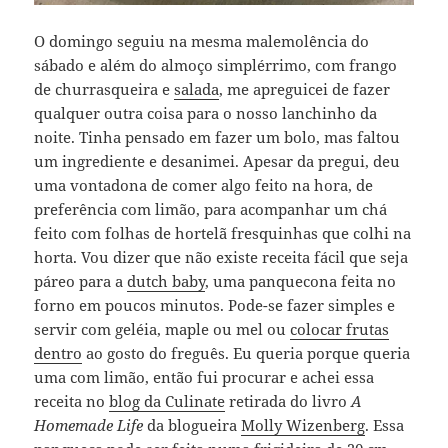
O domingo seguiu na mesma malemolência do
sábado e além do almoço simplérrimo, com frango
de churrasqueira e
salada
, me apreguicei de fazer
qualquer outra coisa para o nosso lanchinho da
noite. Tinha pensado em fazer um bolo, mas faltou
um ingrediente e desanimei. Apesar da pregui, deu
uma vontadona de comer algo feito na hora, de
preferência com limão, para acompanhar um chá
feito com folhas de hortelã fresquinhas que colhi na
horta. Vou dizer que não existe receita fácil que seja
páreo para a
dutch baby
, uma panquecona feita no
forno em poucos minutos. Pode-se fazer simples e
servir com geléia, maple ou mel ou
colocar frutas
dentro
ao gosto do freguês. Eu queria porque queria
uma com limão, então fui procurar e achei essa
receita no
blog da Culinate
retirada do livro
A
Homemade Life
da blogueira
Molly Wizenberg
. Essa