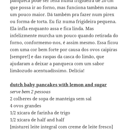
panqueca pode ser feita numa frigideira de 20 cm
que possa ir ao forno, mas funciona também numa
um pouco maior. Dá também pra fazer num pirex
ou forma de torta. Eu fiz numa frigideira pequena.
Ela infla enquanto assa e fica linda. Mas
infelizmente murcha um pouco quando retirada do
forno, conformemo-nos, é assim mesmo. Essa ficou
com uma cor bem forte por causa dos ovos caipiras
[sempre!] e das raspas da casca do limão, que
ajudaram a deixar a panqueca com um sabor
limãozudo acentuadíssimo. Delícia!
dutch baby pancakes with lemon and sugar
serve bem 2 pessoas
2 colheres de sopa de manteiga sem sal
4 ovos grandes
1/2 xícara de farinha de trigo
1/2 xícara de half and half
[misturei leite integral com creme de leite fresco]