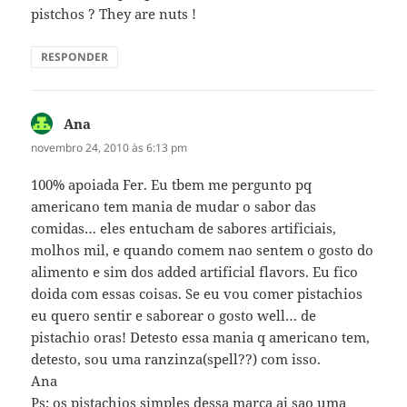
pistchos ? They are nuts !
RESPONDER
Ana
disse:
novembro 24, 2010 às 6:13 pm
100% apoiada Fer. Eu tbem me pergunto pq
americano tem mania de mudar o sabor das
comidas… eles entucham de sabores artificiais,
molhos mil, e quando comem nao sentem o gosto do
alimento e sim dos added artificial flavors. Eu fico
doida com essas coisas. Se eu vou comer pistachios
eu quero sentir e saborear o gosto well… de
pistachio oras! Detesto essa mania q americano tem,
detesto, sou uma ranzinza(spell??) com isso.
Ana
Ps: os pistachios simples dessa marca ai sao uma