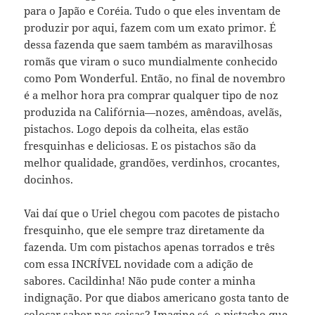
para o Japão e Coréia. Tudo o que eles inventam de
produzir por aqui, fazem com um exato primor. É
dessa fazenda que saem também as maravilhosas
romãs que viram o suco mundialmente conhecido
como Pom Wonderful. Então, no final de novembro
é a melhor hora pra comprar qualquer tipo de noz
produzida na Califórnia—nozes, amêndoas, avelãs,
pistachos. Logo depois da colheita, elas estão
fresquinhas e deliciosas. E os pistachos são da
melhor qualidade, grandões, verdinhos, crocantes,
docinhos.
Vai daí que o Uriel chegou com pacotes de pistacho
fresquinho, que ele sempre traz diretamente da
fazenda. Um com pistachos apenas torrados e três
com essa INCRÍVEL novidade com a adição de
sabores. Cacildinha! Não pude conter a minha
indignação. Por que diabos americano gosta tanto de
colocar sabor nas coisas? Imagine só, o pistacho que