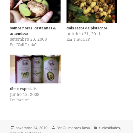
somos nozes, castanhas &
dois sacos de pistachos
amêndoas
outubro 21, 2011
setembro 23, 2008
Em "histórias"
Em "Califórnia"
óleos especiais
junho 12, 2008
Em "azeite"
Publicado
Autor
Categorias
novembro 24, 2010
Fer Guimaraes Rosa
curiosidades
,
em