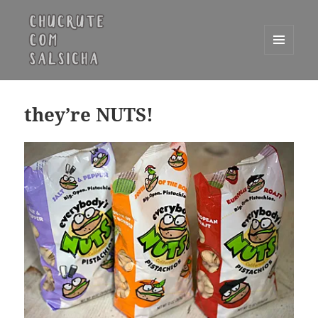
MENU
E
Chucrute com Salsicha
WIDGETS
they’re NUTS!