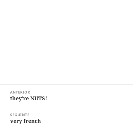
Navegação
ANTERIOR
de
they’re NUTS!
Post
Post
anterior:
SEGUINTE
very french
Próximo
post: