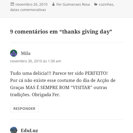
Publicado
Autor
Categorias
novembro 26, 2010
Fer Guimaraes Rosa
cozinhas
,
em
datas comemorativas
9 comentários em “thanks giving day”
Mila
disse:
novembro 30, 2010 às 1:30 am
Tudo uma delícia!!! Parece ter sido PERFEITO!
Por cá não existe esse costume do dia de Acção de
Graças MAS É SEMPRE BOM “VISITAR” outras
tradições. Obrigada Fer.
RESPONDER
EduLuz
disse: