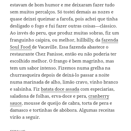
estavam de bom humor e me deixaram fazer tudo
sem muitos percalços. Só tostei demais as nozes e
quase deixei queimar a farofa, pois achei que tinha
desligado o fogo e fui fazer outras coisas—clássico.
Ao invés do peru, que produz muitas sobras, fiz um
franguinho caipira, ou melhor, hillbilly, da
fazenda
Soul Food
de Vacaville. Essa fazenda abastece o
restaurante Chez Panisse, então eu não poderia ter
escolhido melhor. O frango é bem magrinho, mas
tem um sabor intenso. Fizemos numa grelha na
churrasqueira depois de deixá-lo passar a noite
numa marinada de alho, limão cravo, vinho branco
e salsinha. Fiz
batata doce assada
com especiarias,
saladona de folhas, erva-doce e pera,
cranberry
sauce
, mousse de queijo de cabra, torta de pera e
damasco e tortinhas de abóbora. Algumas receitas
virão a seguir.