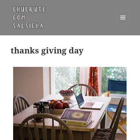
MENU
E
Chucrute com Salsicha
WIDGETS
thanks giving day