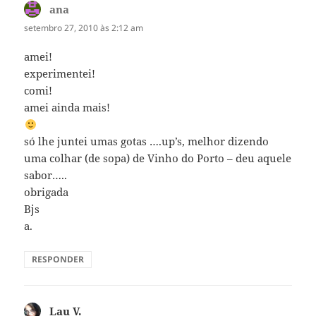
ana
disse:
setembro 27, 2010 às 2:12 am
amei!
experimentei!
comi!
amei ainda mais!
só lhe juntei umas gotas ….up’s, melhor dizendo
uma colhar (de sopa) de Vinho do Porto – deu aquele
sabor…..
obrigada
Bjs
a.
RESPONDER
Lau V.
disse: