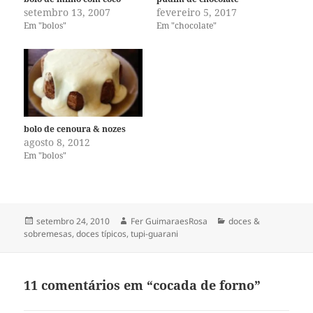
setembro 13, 2007
fevereiro 5, 2017
Em "bolos"
Em "chocolate"
bolo de cenoura & nozes
agosto 8, 2012
Em "bolos"
Publicado
Autor
Categorias
setembro 24, 2010
Fer GuimaraesRosa
doces &
em
sobremesas
,
doces típicos
,
tupi-guarani
11 comentários em “cocada de forno”