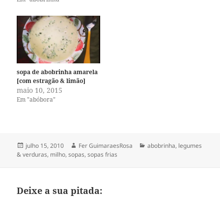
sopa de abobrinha amarela
[com estragão & limão]
maio 10, 2015
Em "abóbora"
Publicado
Autor
Categorias
julho 15, 2010
Fer GuimaraesRosa
abobrinha
,
legumes
em
& verduras
,
milho
,
sopas
,
sopas frias
Deixe a sua pitada: