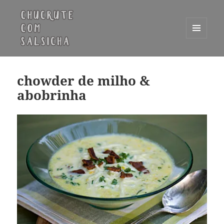
MENU
E
Chucrute com Salsicha
WIDGETS
chowder de milho &
abobrinha