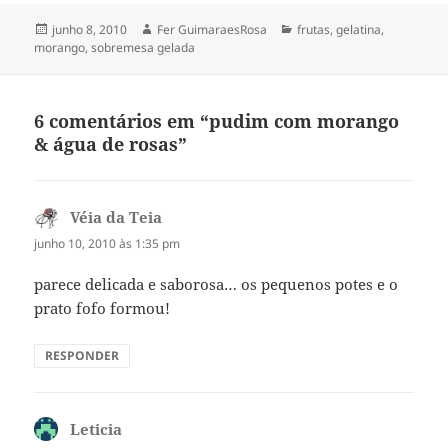
Publicado
Autor
Categorias
junho 8, 2010
Fer GuimaraesRosa
frutas
,
gelatina
,
em
morango
,
sobremesa gelada
6 comentários em “pudim com morango
& água de rosas”
Véia da Teia
disse:
junho 10, 2010 às 1:35 pm
parece delicada e saborosa… os pequenos potes e o
prato fofo formou!
RESPONDER
Leticia
disse: