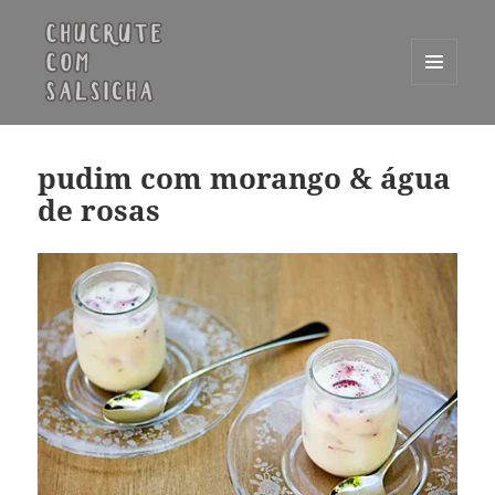
MENU
E
Chucrute com Salsicha
WIDGETS
pudim com morango & água
de rosas