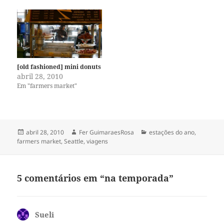
[old fashioned] mini donuts
abril 28, 2010
Em "farmers market"
Publicado
Autor
Categorias
abril 28, 2010
Fer GuimaraesRosa
estações do ano
,
em
farmers market
,
Seattle
,
viagens
5 comentários em “na temporada”
Sueli
disse: