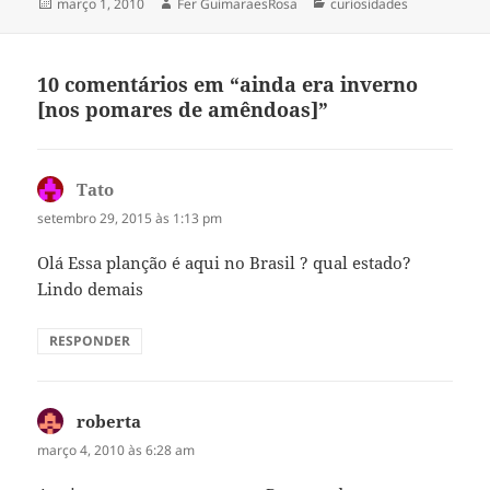
Publicado
Autor
Categorias
março 1, 2010
Fer GuimaraesRosa
curiosidades
em
10 comentários em “ainda era inverno
[nos pomares de amêndoas]”
Tato
disse:
setembro 29, 2015 às 1:13 pm
Olá Essa planção é aqui no Brasil ? qual estado?
Lindo demais
RESPONDER
roberta
disse:
março 4, 2010 às 6:28 am