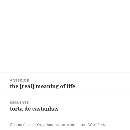
Navegação
ANTERIOR
de
the [real] meaning of life
Post
Post
anterior:
SEGUINTE
torta de castanhas
Próximo
post:
Oberon theme
|
Orgulhosamente mantido com WordPress