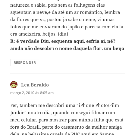
natureza e sábia, pois sem as folhagens elas
aguentam a neve,e da até um ar romântico, lembra
da flores que vc, postou ja sabe o neme, vi umas
fotos que me enviaram do Japão e parecia com ela la
era ameixeira. beijos, (diu)
R: é verdade Diu, esquenta aqui, esfria ai, né?
ainda não descobri o nome daquela flor. um beijo
RESPONDER
Lea Beraldo
disse:
março 2, 2010 às 8:05 am
Fer, também me descobri uma “iPhone Photo/Film
Junkie” noutro dia, quando consegui filmar com
meu celular, para mostrar para minha filha que está
fora do Brasil, parte do casamento da melhor amiga
dela, na belíssima capela da PUC aqui em Sampa.