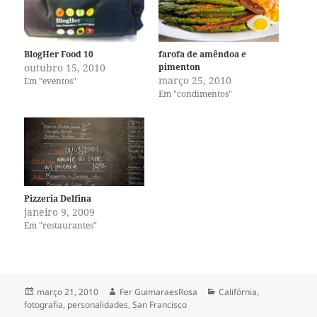
BlogHer Food 10
farofa de amêndoa e
outubro 15, 2010
pimenton
março 25, 2010
Em "eventos"
Em "condimentos"
Pizzeria Delfina
janeiro 9, 2009
Em "restaurantes"
Publicado
Autor
Categorias
março 21, 2010
Fer GuimaraesRosa
Califórnia
,
em
fotografia
,
personalidades
,
San Francisco