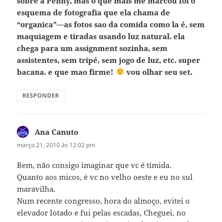
sobre a Penny, mas o que mais me marcou foi o
esquema de fotografia que ela chama de
“organica”—as fotos sao da comida como la é, sem
maquiagem e tiradas usando luz natural. ela
chega para um assignment sozinha, sem
assistentes, sem tripé, sem jogo de luz, etc. super
bacana. e que mao firme!
vou olhar seu set.
RESPONDER
Ana Canuto
disse:
março 21, 2010 às 12:02 pm
Bem, não consigo imaginar que vc é tímida.
Quanto aos micos, é vc no velho oeste e eu no sul
maravilha.
Num recente congresso, hora do almoço, evitei o
elevador lotado e fui pelas escadas, Cheguei, no