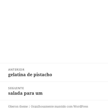
Navegação
ANTERIOR
de
gelatina de pistacho
Post
Post
anterior:
SEGUINTE
salada para um
Próximo
post:
Oberon theme
|
Orgulhosamente mantido com WordPress