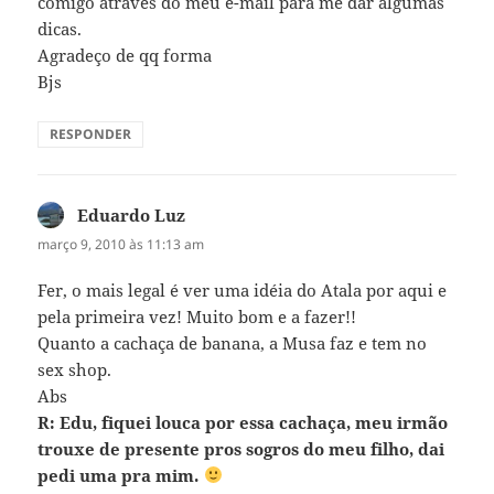
comigo através do meu e-mail para me dar algumas
dicas.
Agradeço de qq forma
Bjs
RESPONDER
Eduardo Luz
disse:
março 9, 2010 às 11:13 am
Fer, o mais legal é ver uma idéia do Atala por aqui e
pela primeira vez! Muito bom e a fazer!!
Quanto a cachaça de banana, a Musa faz e tem no
sex shop.
Abs
R: Edu, fiquei louca por essa cachaça, meu irmão
trouxe de presente pros sogros do meu filho, dai
pedi uma pra mim.