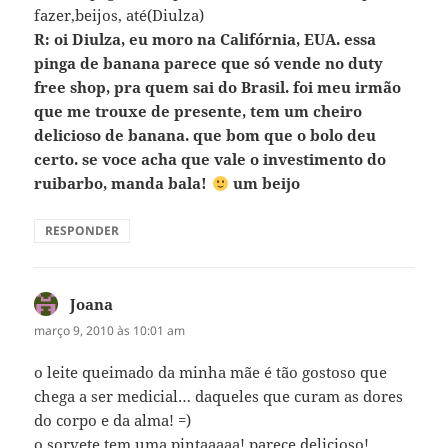
fazer,beijos, até(Diulza)
R: oi Diulza, eu moro na Califórnia, EUA. essa
pinga de banana parece que só vende no duty
free shop, pra quem sai do Brasil. foi meu irmão
que me trouxe de presente, tem um cheiro
delicioso de banana. que bom que o bolo deu
certo. se voce acha que vale o investimento do
ruibarbo, manda bala!
um beijo
RESPONDER
Joana
disse:
março 9, 2010 às 10:01 am
o leite queimado da minha mãe é tão gostoso que
chega a ser medicial… daqueles que curam as dores
do corpo e da alma! =)
o sorvete tem uma pintaaaaa! parece delicioso!