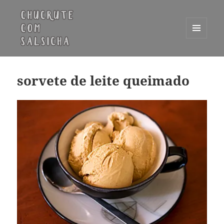
MENU
E
Chucrute com Salsicha
WIDGETS
sorvete de leite queimado