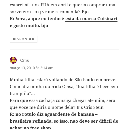
estarei aí ..nos EUA em abril e queria comprar uma
sorveteira…o q vc me recomenda? Bjo
R: Vera, a que eu tenho é
esta da marca Cuisinart
e gosto muito. bjo
RESPONDER
Cris
disse:
março 13, 2010 às 3:14 am
Minha filha estará voltando de São Paulo em breve.
Como diz minha querida Geisa, “tua filha é beeeeem
tranqüila”…
Para que essa cachaça consiga chegar até mim, será
que você me diria o nome dela? Bjs Cris Stein
R: no rotulo diz aguardente de banana –
brasileira refinada, so isso. nao deve ser dificil de
achar no free shop.