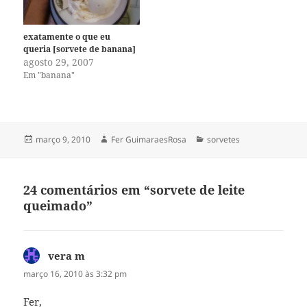
exatamente o que eu
queria [sorvete de banana]
agosto 29, 2007
Em "banana"
Publicado
Autor
Categorias
março 9, 2010
Fer GuimaraesRosa
sorvetes
em
24 comentários em “sorvete de leite
queimado”
vera m
disse:
março 16, 2010 às 3:32 pm
Fer,