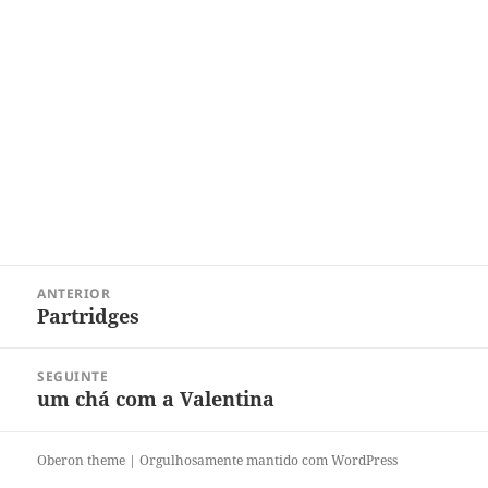
Navegação
ANTERIOR
de
Partridges
Post
Post
anterior:
SEGUINTE
um chá com a Valentina
Próximo
post:
Oberon theme
|
Orgulhosamente mantido com WordPress