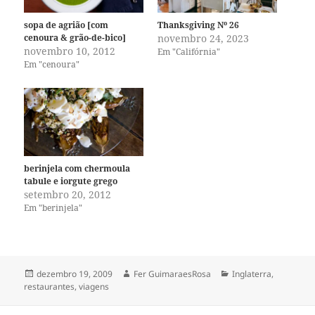
sopa de agrião [com
Thanksgiving Nº 26
cenoura & grão-de-bico]
novembro 24, 2023
novembro 10, 2012
Em "Califórnia"
Em "cenoura"
berinjela com chermoula
tabule e iorgute grego
setembro 20, 2012
Em "berinjela"
Publicado
Autor
Categorias
dezembro 19, 2009
Fer GuimaraesRosa
Inglaterra
,
em
restaurantes
,
viagens