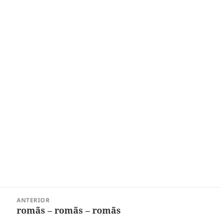
Navegação
ANTERIOR
de
romãs – romãs – romãs
Post
Post