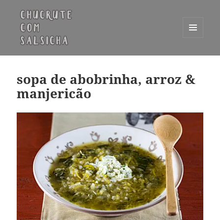
MENU
E
Chucrute com Salsicha
WIDGETS
sopa de abobrinha, arroz &
manjericão