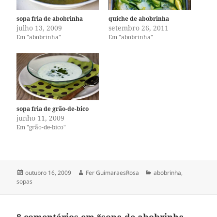
sopa fria de abobrinha
quiche de abobrinha
julho 13, 2009
setembro 26, 2011
Em "abobrinha"
Em "abobrinha"
sopa fria de grão-de-bico
junho 11, 2009
Em "grão-de-bico"
Publicado
Autor
Categorias
outubro 16, 2009
Fer GuimaraesRosa
abobrinha
,
em
sopas
8 comentários em “sopa de abobrinha,