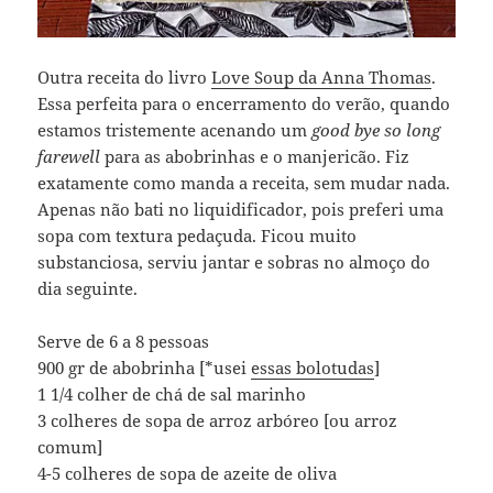
Outra receita do livro
Love Soup da Anna Thomas
.
Essa perfeita para o encerramento do verão, quando
estamos tristemente acenando um
good bye so long
farewell
para as abobrinhas e o manjericão. Fiz
exatamente como manda a receita, sem mudar nada.
Apenas não bati no liquidificador, pois preferi uma
sopa com textura pedaçuda. Ficou muito
substanciosa, serviu jantar e sobras no almoço do
dia seguinte.
Serve de 6 a 8 pessoas
900 gr de abobrinha [*usei
essas bolotudas
]
1 1/4 colher de chá de sal marinho
3 colheres de sopa de arroz arbóreo [ou arroz
comum]
4-5 colheres de sopa de azeite de oliva