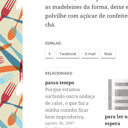
as madeleines da forma, deixe 
polvilhe com açúcar de confeit
chá.
ESPALHE:
X
Facebook
E-mail
Mais
RELACIONADO
passa-tempo
Porque estamos
surfando outra ondaça
de calor, o que faz a
minha cozinha ficar
para ler n
bem improdutiva,
agosto 30, 2007
espera
somado à tonelada de