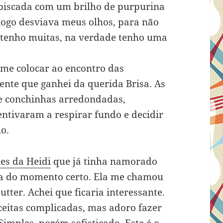
piscada com um brilho de purpurina
logo desviava meus olhos, para não
á tenho muitas, na verdade tenho uma
 me colocar ao encontro das
ente que ganhei da querida Brisa. As
de conchinhas arredondadas,
entivaram a respirar fundo e decidir
o.
es da Heidi
que já tinha namorado
va do momento certo. Ela me chamou
tter. Achei que ficaria interessante.
ceitas complicadas, mas adoro fazer