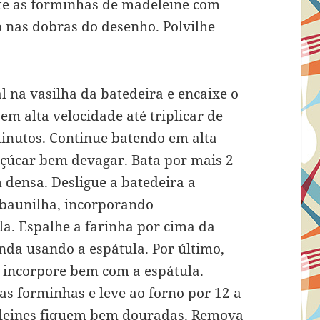
te as forminhas de madeleine com
 nas dobras do desenho. Polvilhe
l na vasilha da batedeira e encaixe o
em alta velocidade até triplicar de
inutos. Continue batendo em alta
açúcar bem devagar. Bata por mais 2
 densa. Desligue a batedeira a
a baunilha, incorporando
a. Espalhe a farinha por cima da
nda usando a espátula. Por último,
e incorpore bem com a espátula.
as forminhas e leve ao forno por 12 a
eleines fiquem bem douradas. Remova