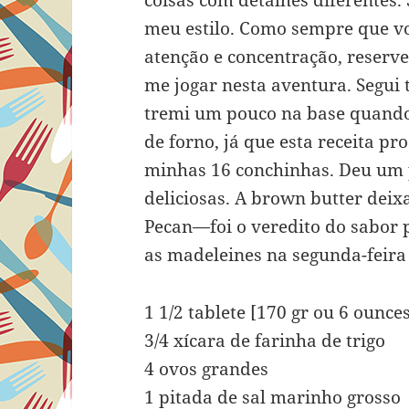
coisas com detalhes diferentes. 
meu estilo. Como sempre que vo
atenção e concentração, reserve
me jogar nesta aventura. Segui 
tremi um pouco na base quando 
de forno, já que esta receita p
minhas 16 conchinhas. Deu um 
deliciosas. A brown butter dei
Pecan—foi o veredito do sabor 
as madeleines na segunda-feira 
1 1/2 tablete [170 gr ou 6 ounce
3/4 xícara de farinha de trigo
4 ovos grandes
1 pitada de sal marinho grosso