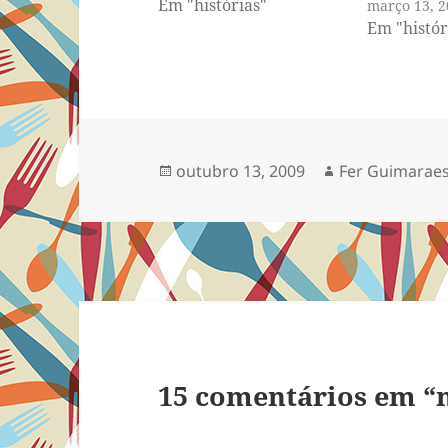
Em "histórias"
março 13, 2
trabalho que empilha-se
Em "histór
no meu desktop, decidi
convidar todos para um
passeio arqueológico
pelas catacumbas de
ChuKruntkhamun (King
Chukrutut). Divirtam-se.
Publicado
Autor
outubro 13, 2009
Fer Guimarae
Love me Tender—uma
em
receita querida, como
lembrança do Rei Pelvis.
…
15 comentários em “