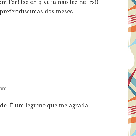
m Fer! (se eh q vc ja nao fez ne! rs!)
preferidissimas dos meses
 am
rde. É um legume que me agrada