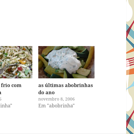
frio com
as últimas abobrinhas
a
do ano
6
novembro 8, 2006
inha"
Em "abobrinha"