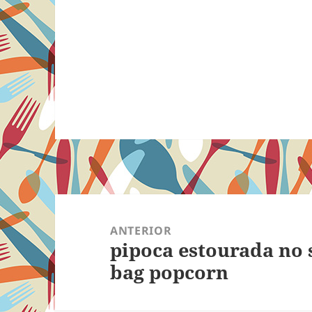
Navegação
de
ANTERIOR
pipoca estourada no
Post
Post
bag popcorn
anterior: