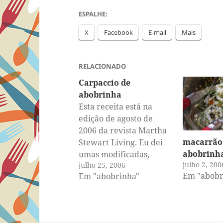
ESPALHE:
X
Facebook
E-mail
Mais
RELACIONADO
Carpaccio de
abobrinha
Esta receita está na
edição de agosto de
2006 da revista Martha
macarrão 
Stewart Living. Eu dei
abobrinh
umas modificadas,
julho 2, 200
julho 25, 2006
porque o procedimento
Em "abobr
Em "abobrinha"
era escaldar a
abobrinha inteira em
água quente, e resfriar
rapidamente numa