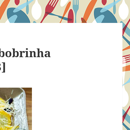
abobrinha
3]