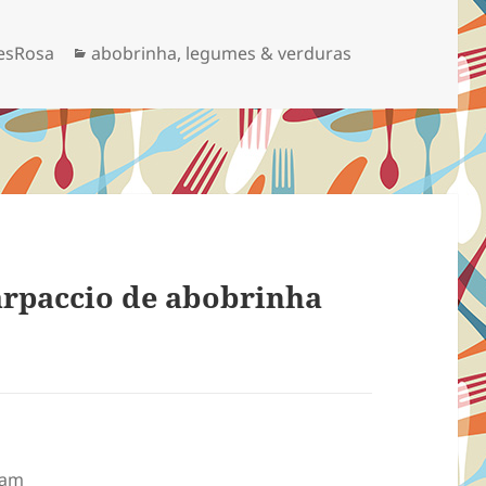
Categorias
esRosa
abobrinha
,
legumes & verduras
arpaccio de abobrinha
 am