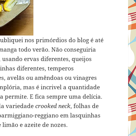
ubliquei nos primórdios do blog é até
 manga todo verão. Não conseguiria
z, usando ervas diferentes, queijos
inhas diferentes, temperos
zes, avelãs ou amêndoas ou vinagres
mplória, mas é incrivel a quantidade
la permite. E fica sempre uma delícia.
 da variedade
crooked neck
, folhas de
 parmiggiano-reggiano em lasquinhas
e limão e azeite de nozes.