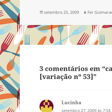
bacia de àgua com gelo
[a técnica de blanching
Publicado
Autor
setembro 25, 2009
Fer Guimara
ou branqueamento]
em
antes de fatiar. Eu não
fiz…
3 comentários em “c
[variação nº 53]”
Lucinha
disse:
setembro 27, 2009 às 7:54