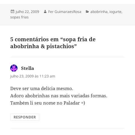
Publicado
Autor
Categorias
julho 22, 2009
Fer GuimaraesRosa
abobrinha
,
iogurte
,
em
sopas frias
5 comentários em “sopa fria de
abobrinha & pistachios”
Stella
disse:
julho 23, 2009 às 11:23 am
Deve ser uma delícia mesmo.
Adoro abobrinhas nas mais variadas formas.
Também li seu nome no Paladar =)
RESPONDER