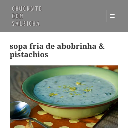
MENU
E
Chucrute com Salsicha
WIDGETS
sopa fria de abobrinha &
pistachios