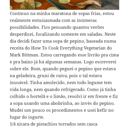
Contínuo na minha maratona de sopas frias, estou
realmente entusiasmada com as inúmeras
possíbilidades. Fico pensando quantos verões
desperdicei, focalizando somente em saladas. Neste
dia decidi fazer uma sopa de pepino, baseada numa
receita do How To Cook Everything Vegetarian do
Mark Bittman. Estou carregando esse livrão pra cima
e pra baixo já há algumas semanas. Logo escreverei
sobre ele. Bom, quando peguei o pepino que estava
na geladeira, gruni de raiva, pois o tal estava
inusável. Tinha amolecido, nem todo legume tem
vida longa, nem quando refrigerado. Como já tinha
colhido o hortelã e o limão, resolvi ir em frente e fiz
a sopa usando uma abobrinha, ao invés do pepino.
Mudei um pouco os procedimentos e usei kefir no
lugar do iogurte.
1/4 xicara de pistachios torrados sem casca