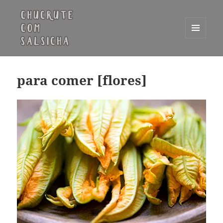
MENU
E
Chucrute com Salsicha
WIDGETS
para comer [flores]