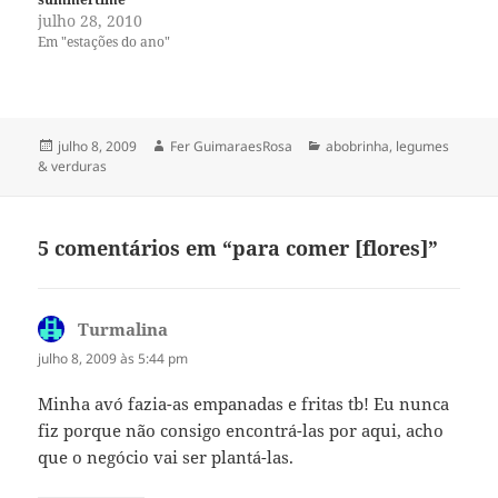
julho 28, 2010
Em "estações do ano"
Publicado
Autor
Categorias
julho 8, 2009
Fer GuimaraesRosa
abobrinha
,
legumes
em
& verduras
5 comentários em “para comer [flores]”
Turmalina
disse:
julho 8, 2009 às 5:44 pm
Minha avó fazia-as empanadas e fritas tb! Eu nunca
fiz porque não consigo encontrá-las por aqui, acho
que o negócio vai ser plantá-las.