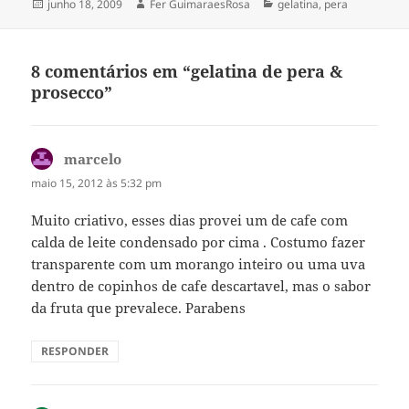
Publicado
Autor
Categorias
junho 18, 2009
Fer GuimaraesRosa
gelatina
,
pera
em
8 comentários em “gelatina de pera &
prosecco”
marcelo
disse:
maio 15, 2012 às 5:32 pm
Muito criativo, esses dias provei um de cafe com
calda de leite condensado por cima . Costumo fazer
transparente com um morango inteiro ou uma uva
dentro de copinhos de cafe descartavel, mas o sabor
da fruta que prevalece. Parabens
RESPONDER