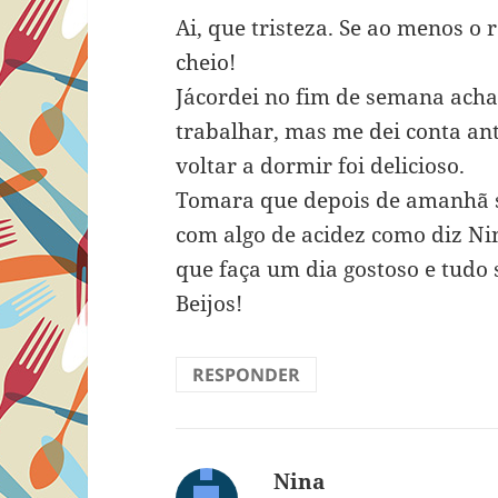
Ai, que tristeza. Se ao menos o
cheio!
J´acordei no fim de semana ach
trabalhar, mas me dei conta an
voltar a dormir foi delicioso.
Tomara que depois de amanhã se
com algo de acidez como diz Ni
que faça um dia gostoso e tudo s
Beijos!
RESPONDER
Nina
disse: