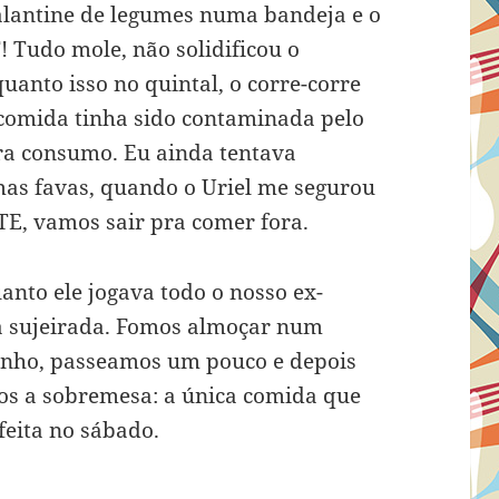
galantine de legumes numa bandeja e o
 Tudo mole, não solidificou o
uanto isso no quintal, o corre-corre
 comida tinha sido contaminada pelo
ra consumo. Eu ainda tentava
as favas, quando o Uriel me segurou
TE, vamos sair pra comer fora.
nto ele jogava todo o nosso ex-
 a sujeirada. Fomos almoçar num
inho, passeamos um pouco e depois
s a sobremesa: a única comida que
 feita no sábado.