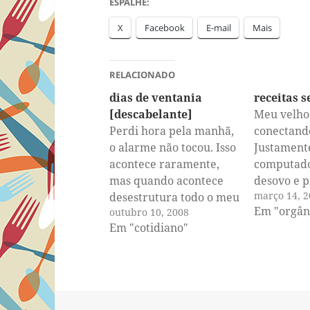
ESPALHE:
X
Facebook
E-mail
Mais
RELACIONADO
dias de ventania
receitas s
[descabelante]
Meu velho
Perdi hora pela manhã,
conectando
o alarme não tocou. Isso
Justamente
acontece raramente,
computado
mas quando acontece
desovo e p
março 14, 2
desestrutura todo o meu
as fotos pa
Em "orgân
outubro 10, 2008
dia. Acordar devagar,
porque a t
Em "cotidiano"
abrir os olhos com
melhor. Ho
calma, espreguiçar,
investigaç
pensar na morte da
interrogat
bezerra antes de
aproveita
colocar os pés no chão,
sapiência 