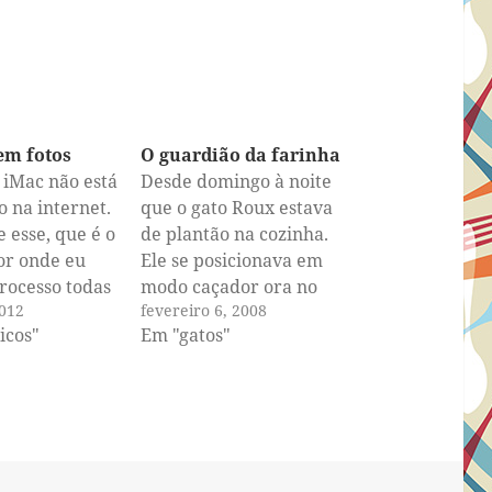
em fotos
O guardião da farinha
 iMac não está
Desde domingo à noite
 na internet.
que o gato Roux estava
 esse, que é o
de plantão na cozinha.
r onde eu
Ele se posicionava em
rocesso todas
modo caçador ora no
012
fevereiro 6, 2008
ra o blog
canto da máquina de
icos"
Em "gatos"
ela é maior e
lavar louça, ora no canto
je fiz uma
da geladeira. Alertei o
ão e um
Uriel que o gato
ório, me
certamente tinha visto
ndo da
algum bicho. Eu já
e gentileza de
estava na cama quando