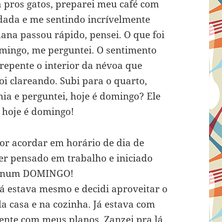
a pros gatos, preparei meu café com
rdada e me sentindo incrívelmente
ana passou rápido, pensei. O que foi
mingo, me perguntei. O sentimento
repente o interior da névoa que
i clareando. Subi para o quarto,
ia e perguntei, hoje é domingo? Ele
 hoje é domingo!
or acordar em horário de dia de
r pensado em trabalho e iniciado
na num DOMINGO!
já estava mesmo e decidi aproveitar o
la casa e na cozinha. Já estava com
rente com meus planos. Zanzei pra lá