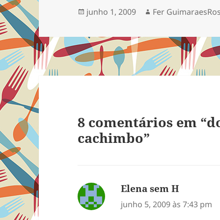
me desejar um bom dia,
dois coleg
Publicado
Autor
junho 1, 2009
Fer GuimaraesRo
tudo isso faz parte da
programa
em
minha…
8 comentários em “
cachimbo”
Elena sem H
disse:
junho 5, 2009 às 7:43 pm