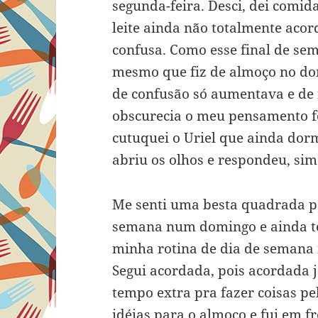
segunda-feira. Desci, dei comid
leite ainda não totalmente aco
confusa. Como esse final de sem
mesmo que fiz de almoço no do
de confusão só aumentava e de 
obscurecia o meu pensamento fo
cutuquei o Uriel que ainda dorm
abriu os olhos e respondeu, sim
Me senti uma besta quadrada p
semana num domingo e ainda te
minha rotina de dia de sema
Segui acordada, pois acordada 
tempo extra pra fazer coisas pe
idéias para o almoço e fui em f