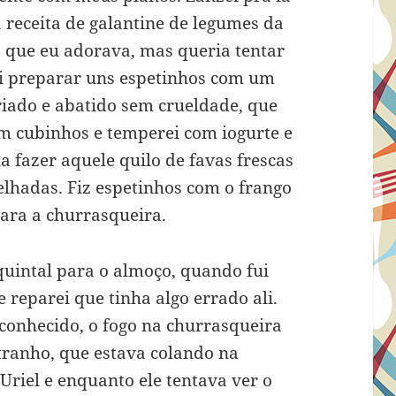
 receita de galantine de legumes da
 que eu adorava, mas queria tentar
di preparar uns espetinhos com um
riado e abatido sem crueldade, que
 em cubinhos e temperei com iogurte e
 fazer aquele quilo de favas frescas
hadas. Fiz espetinhos com o frango
para a churrasqueira.
uintal para o almoço, quando fui
e reparei que tinha algo errado ali.
conhecido, o fogo na churrasqueira
ranho, que estava colando na
riel e enquanto ele tentava ver o