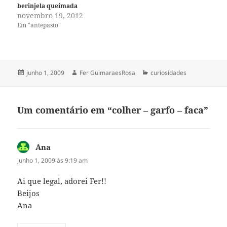
berinjela queimada
novembro 19, 2012
Em "antepasto"
Publicado
Autor
Categorias
junho 1, 2009
Fer GuimaraesRosa
curiosidades
em
Um comentário em “colher – garfo – faca”
Ana
disse:
junho 1, 2009 às 9:19 am
Ai que legal, adorei Fer!!
Beijos
Ana