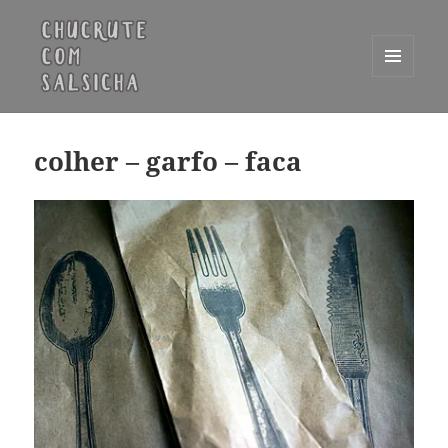
MENU
E
Chucrute com Salsicha
WIDGETS
colher – garfo – faca