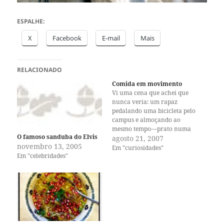
ESPALHE:
X
Facebook
E-mail
Mais
RELACIONADO
Comida em movimento
Vi uma cena que achei que
nunca veria: um rapaz
pedalando uma bicicleta pelo
campus e almoçando ao
mesmo tempo—prato numa
O famoso sanduba do Elvis
mão, garfo na outra, pés
agosto 21, 2007
novembro 13, 2005
pedalando, pedalando, boca
Em "curiosidades"
Em "celebridades"
mastigando, mastigando.
Posso considerar isso uma
evolução no campo da fast
food e um aperfeiçoamento
nas habilidades dos
praticantes do prato…