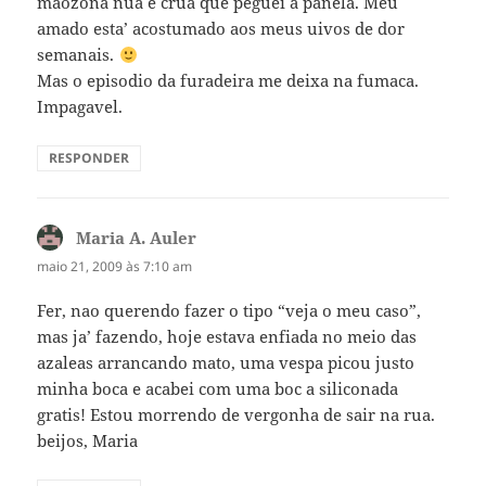
maozona nua e crua que peguei a panela. Meu
amado esta’ acostumado aos meus uivos de dor
semanais.
Mas o episodio da furadeira me deixa na fumaca.
Impagavel.
RESPONDER
Maria A. Auler
disse:
maio 21, 2009 às 7:10 am
Fer, nao querendo fazer o tipo “veja o meu caso”,
mas ja’ fazendo, hoje estava enfiada no meio das
azaleas arrancando mato, uma vespa picou justo
minha boca e acabei com uma boc a siliconada
gratis! Estou morrendo de vergonha de sair na rua.
beijos, Maria