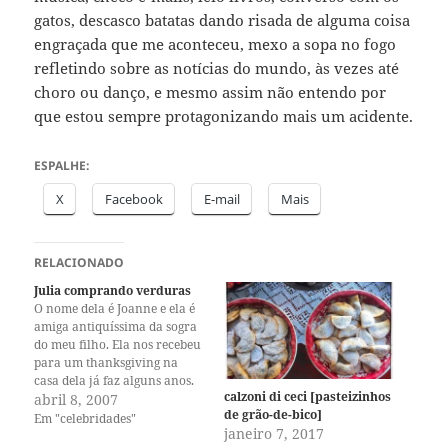
gatos, descasco batatas dando risada de alguma coisa
engraçada que me aconteceu, mexo a sopa no fogo
refletindo sobre as notícias do mundo, às vezes até
choro ou danço, e mesmo assim não entendo por
que estou sempre protagonizando mais um acidente.
ESPALHE:
X
Facebook
E-mail
Mais
RELACIONADO
Julia comprando verduras
O nome dela é Joanne e ela é
amiga antiquíssima da sogra
do meu filho. Ela nos recebeu
para um thanksgiving na
casa dela já faz alguns anos.
calzoni di ceci [pasteizinhos
Naquela ocasião Joanne
abril 8, 2007
de grão-de-bico]
cozinhou um menu vintage
Em "celebridades"
janeiro 7, 2017
dos anos 50, usando livros da