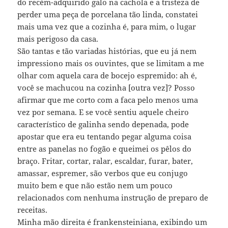
do recém-adquirido galo na cachola e a tristeza de
perder uma peça de porcelana tão linda, constatei
mais uma vez que a cozinha é, para mim, o lugar
mais perigoso da casa.
São tantas e tão variadas histórias, que eu já nem
impressiono mais os ouvintes, que se limitam a me
olhar com aquela cara de bocejo espremido: ah é,
você se machucou na cozinha [outra vez]? Posso
afirmar que me corto com a faca pelo menos uma
vez por semana. E se você sentiu aquele cheiro
característico de galinha sendo depenada, pode
apostar que era eu tentando pegar alguma coisa
entre as panelas no fogão e queimei os pêlos do
braço. Fritar, cortar, ralar, escaldar, furar, bater,
amassar, espremer, são verbos que eu conjugo
muito bem e que não estão nem um pouco
relacionados com nenhuma instrução de preparo de
receitas.
Minha mão direita é frankensteiniana, exibindo um