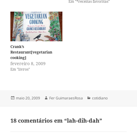
Em "*receitas favoritas"
época, que eu folheei numa
linda biblioteca que ela…
Crank’s
Restaurant[vegetarian
cooking]
fevereiro 8, 2009
Em "livros"
Publicado
Autor
Categorias
maio 20, 2009
Fer GuimaraesRosa
cotidiano
em
18 comentários em “lah-dih-dah”