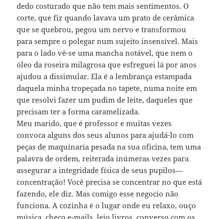
dedo costurado que não tem mais sentimentos. O
corte, que fiz quando lavava um prato de cerâmica
que se quebrou, pegou um nervo e transformou
para sempre o polegar num sujeito insensível. Mais
para o lado vê-se uma mancha notável, que nem o
óleo da roseira milagrosa que esfreguei lá por anos
ajudou a dissimular. Ela é a lembrança estampada
daquela minha tropeçada no tapete, numa noite em
que resolvi fazer um pudim de leite, daqueles que
precisam ter a forma caramelizada.
Meu marido, que é professor e muitas vezes
convoca alguns dos seus alunos para ajudá-lo com
peças de maquinaria pesada na sua oficina, tem uma
palavra de ordem, reiterada inúmeras vezes para
assegurar a integridade física de seus pupilos—
concentração! Você precisa se concentrar no que está
fazendo, ele diz. Mas comigo esse negocio não
funciona. A cozinha é o lugar onde eu relaxo, ouço
música, checo e-mails, leio livros, converso com os