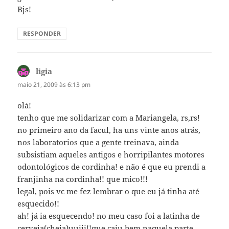
Bjs!
RESPONDER
ligia
disse:
maio 21, 2009 às 6:13 pm
olá!
tenho que me solidarizar com a Mariangela, rs,rs!
no primeiro ano da facul, ha uns vinte anos atrás,
nos laboratorios que a gente treinava, ainda
subsistiam aqueles antigos e horripilantes motores
odontológicos de cordinha! e não é que eu prendi a
franjinha na cordinha!! que mico!!!
legal, pois vc me fez lembrar o que eu já tinha até
esquecido!!
ah! já ia esquecendo! no meu caso foi a latinha de
cerveja(cheia)uuiii!!que caiu bem naquela parte