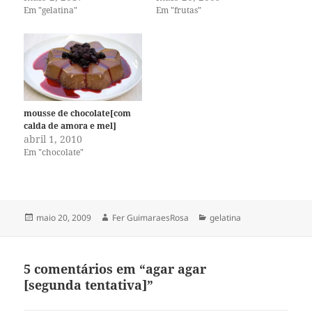
Em "gelatina"
Em "frutas"
mousse de chocolate[com
calda de amora e mel]
abril 1, 2010
Em "chocolate"
Publicado
Autor
Categorias
maio 20, 2009
Fer GuimaraesRosa
gelatina
em
5 comentários em “agar agar
[segunda tentativa]”