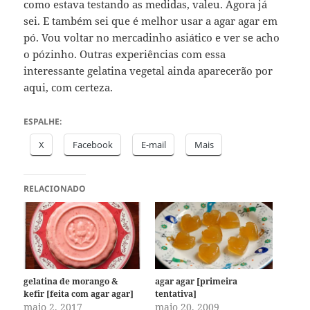
como estava testando as medidas, valeu. Agora já
sei. E também sei que é melhor usar a agar agar em
pó. Vou voltar no mercadinho asiático e ver se acho
o pózinho. Outras experiências com essa
interessante gelatina vegetal ainda aparecerão por
aqui, com certeza.
ESPALHE:
X
Facebook
E-mail
Mais
RELACIONADO
gelatina de morango &
agar agar [primeira
kefir [feita com agar agar]
tentativa]
maio 2, 2017
maio 20, 2009