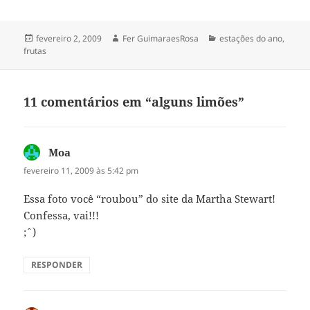
Publicado
Autor
Categorias
fevereiro 2, 2009
Fer GuimaraesRosa
estações do ano
,
em
frutas
11 comentários em “alguns limões”
Moa
disse:
fevereiro 11, 2009 às 5:42 pm
Essa foto você “roubou” do site da Martha Stewart!
Confessa, vai!!!
;ˆ)
RESPONDER