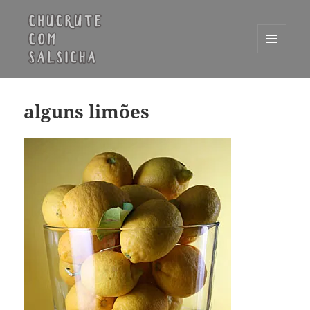
MENU
E
Chucrute com Salsicha
WIDGETS
alguns limões