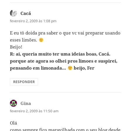
Cacá
disse:
fevereiro 2, 2009 às 1:08 pm
E eu tô doida pra saber o que vc vai preparar usando
esses limões.
Beijo!
R: ai, queria muito ter uma ideias boas, Cacá.
porque ate agora so olhei pros limoes e suspirei,
pensando em limonada…
beijo, Fer
RESPONDER
Gina
disse:
fevereiro 2, 2009 às 11:50 am
Olá
como sempre fico maravilhada com o seu blog desde