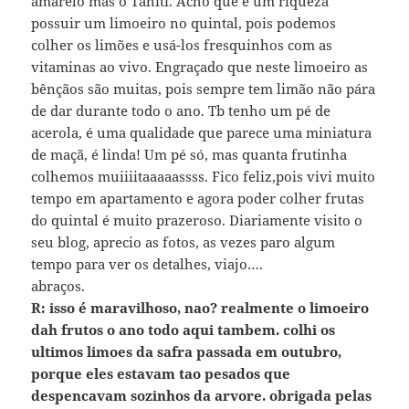
amarelo mas o Tahiti. Acho que é um riqueza
possuir um limoeiro no quintal, pois podemos
colher os limões e usá-los fresquinhos com as
vitaminas ao vivo. Engraçado que neste limoeiro as
bênçãos são muitas, pois sempre tem limão não pára
de dar durante todo o ano. Tb tenho um pé de
acerola, é uma qualidade que parece uma miniatura
de maçã, é linda! Um pé só, mas quanta frutinha
colhemos muiiiitaaaaassss. Fico feliz,pois vivi muito
tempo em apartamento e agora poder colher frutas
do quintal é muito prazeroso. Diariamente visito o
seu blog, aprecio as fotos, as vezes paro algum
tempo para ver os detalhes, viajo….
abraços.
R: isso é maravilhoso, nao? realmente o limoeiro
dah frutos o ano todo aqui tambem. colhi os
ultimos limoes da safra passada em outubro,
porque eles estavam tao pesados que
despencavam sozinhos da arvore. obrigada pelas