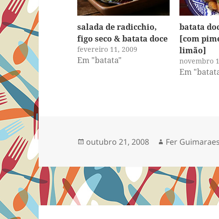
salada de radicchio,
batata do
figo seco & batata doce
[com pim
fevereiro 11, 2009
limão]
Em "batata"
novembro 1
Em "batat
Publicado
Autor
outubro 21, 2008
Fer Guimarae
em