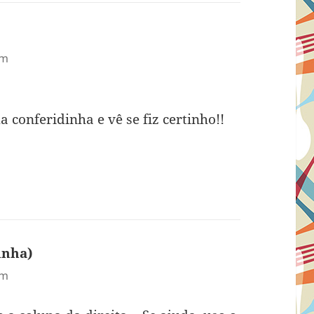
e:
pm
 conferidinha e vê se fiz certinho!!
inha)
disse:
pm