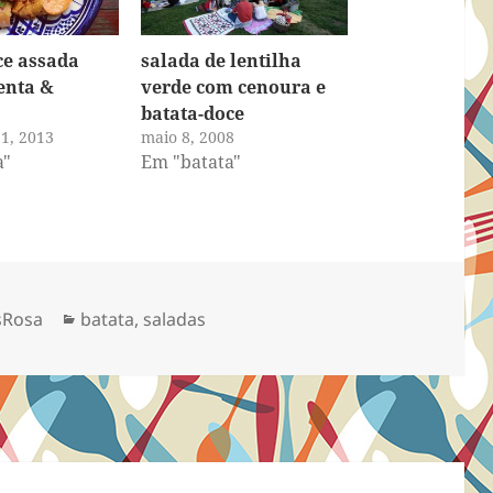
ce assada
salada de lentilha
enta &
verde com cenoura e
batata-doce
1, 2013
maio 8, 2008
a"
Em "batata"
Categorias
sRosa
batata
,
saladas