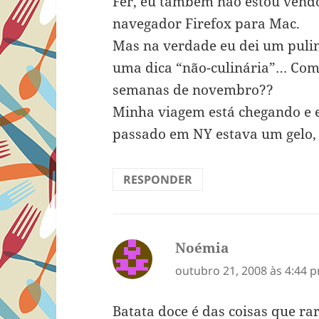
Fer, eu também não estou vendo
navegador Firefox para Mac.
Mas na verdade eu dei um puli
uma dica “não-culinária”… Como
semanas de novembro??
Minha viagem está chegando e e
passado em NY estava um gelo, 
RESPONDER
Noémia
disse:
outubro 21, 2008 às 4:44 
Batata doce é das coisas que r