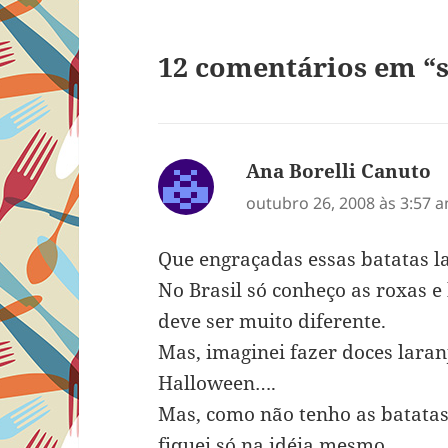
12 comentários em “s
Ana Borelli Canuto
d
outubro 26, 2008 às 3:57 
Que engraçadas essas batatas l
No Brasil só conheço as roxas 
deve ser muito diferente.
Mas, imaginei fazer doces laran
Halloween….
Mas, como não tenho as batatas
fiquei só na idéia mesmo.