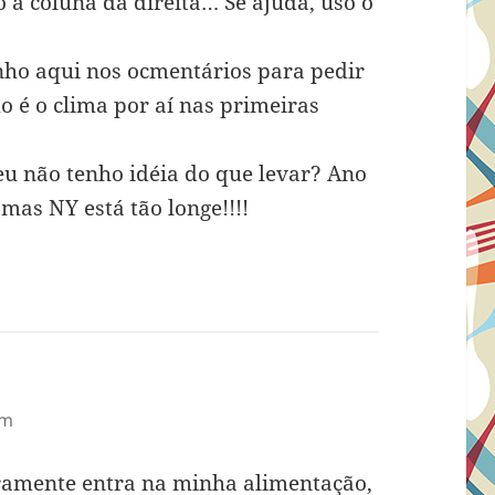
 a coluna da direita… Se ajuda, uso o
nho aqui nos ocmentários para pedir
 é o clima por aí nas primeiras
u não tenho idéia do que levar? Ano
mas NY está tão longe!!!!
pm
aramente entra na minha alimentação,