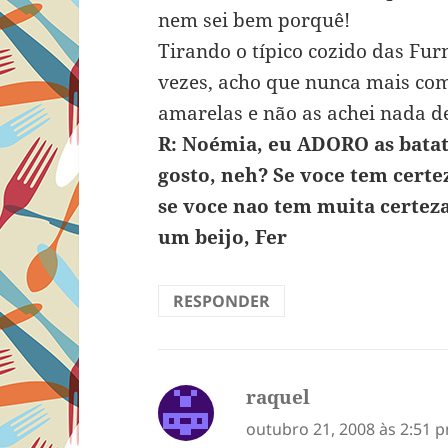
nem sei bem porquê!
Tirando o típico cozido das Fur
vezes, acho que nunca mais co
amarelas e não as achei nada de
R: Noémia, eu ADORO as bata
gosto, neh? Se voce tem certe
se voce nao tem muita certez
um beijo, Fer
RESPONDER
raquel
disse:
outubro 21, 2008 às 2:51 