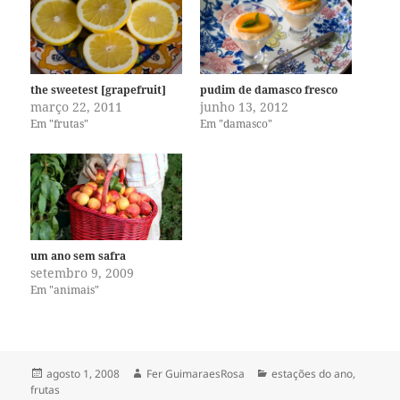
the sweetest [grapefruit]
pudim de damasco fresco
março 22, 2011
junho 13, 2012
Em "frutas"
Em "damasco"
um ano sem safra
setembro 9, 2009
Em "animais"
Publicado
Autor
Categorias
agosto 1, 2008
Fer GuimaraesRosa
estações do ano
,
em
frutas