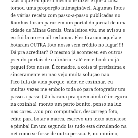
Mas o que eu quero mesmo te dizer é que a coisa
tomou uma proporção inimaginável. Algumas fotos
de várias receita com passo-a-passo publicadas no
Rainhas foram parar em um portal do jornal de uma
cidade de Minas Gerais. Uma leitoa viu, me avisou e
eu fui lá no e-mail reclamar. Eles tiraram aquela e
botaram OUTRA foto nossa sem crédito no lugar!!!!
Dá pra acreditar? O mesmo já aconteceu em outros
pseudo-portais de culinária e até em e-book eu já
peguei foto nossa. É comadre, a coisa tá pretíssima e
sinceramente eu não vejo muita solução não.
Fico fula da vida porque, além de cozinhar, eu
muitas vezes me embolo toda só para fotografar um
passo-a-passo (tão bacana pra quem ainda é insegura
na cozinha), monto um parto bonito, penso na luz,
nas cores…vou pro computador, descarrego foto,
edito para botar a marca, escrevo um texto atencioso
e pimba! Em um segundo iss tudo está circulando na
net como se fosse de outra pessoa. É, no mínimo,