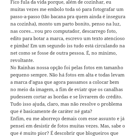
Fico fula da vida porque, além de cozinhar, eu
muitas vezes me embolo toda só para fotografar um
passo-a-passo (tão bacana pra quem ainda é insegura
na cozinha), monto um parto bonito, penso na luz,
nas cores…vou pro computador, descarrego foto,
edito para botar a marca, escrevo um texto atencioso
e pimba! Em um segundo iss tudo está circulando na
net como se fosse de outra pessoa. É, no mínimo,
revoltante.
No Rainhas nossa opção foi pelas fotos em tamanho
pequeno sempre. Não há fotos em alta e todas levam
a marca d’agua que agora passamos a colocar bem
no meio da imagem, a fim de eviatr que os canalhas
pudessem cortar as bordas e se livrarem do crédito.
Tudo isso ajuda, claro, mas não resolve o problema
que é basicamente de caráter né gata?
Enfim, eu me aborreço demais com esse assunto e já
pensei em desistir de fotos muitas vezes. Mas, sabe o
que é muito pior? É descobrir que blogueiros que