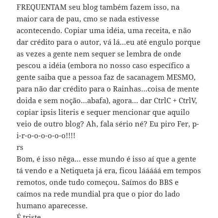
FREQUENTAM seu blog também fazem isso, na
maior cara de pau, cmo se nada estivesse
acontecendo. Copiar uma idéia, uma receita, e não
dar crédito para o autor, vá lá…eu até engulo porque
as vezes a gente nem sequer se lembra de onde
pescou a idéia (embora no nosso caso específico a
gente saiba que a pessoa faz de sacanagem MESMO,
para não dar crédito para o Rainhas…coisa de mente
doida e sem noção…abafa), agora… dar CtrlC + CtrlV,
copiar ipsis literis e sequer mencionar que aquilo
veio de outro blog? Ah, fala sério né? Eu piro Fer, p-
i-r-o-o-o-o-o-o!!!!
rs
Bom, é isso nêga… esse mundo é isso aí que a gente
tá vendo e a Netiqueta já era, ficou lááááá em tempos
remotos, onde tudo começou. Saímos do BBS e
caímos na rede mundial pra que o pior do lado
humano aparecesse.
É triste.