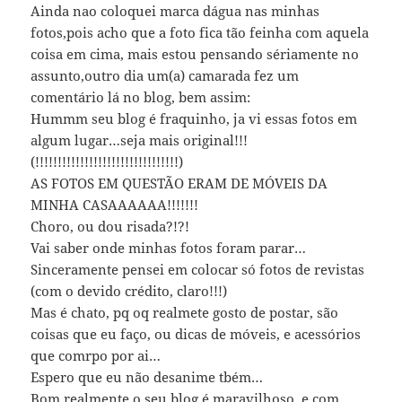
Ainda nao coloquei marca dágua nas minhas
fotos,pois acho que a foto fica tão feinha com aquela
coisa em cima, mais estou pensando sériamente no
assunto,outro dia um(a) camarada fez um
comentário lá no blog, bem assim:
Hummm seu blog é fraquinho, ja vi essas fotos em
algum lugar…seja mais original!!!
(!!!!!!!!!!!!!!!!!!!!!!!!!!!!!!!!)
AS FOTOS EM QUESTÃO ERAM DE MÓVEIS DA
MINHA CASAAAAAA!!!!!!!
Choro, ou dou risada?!?!
Vai saber onde minhas fotos foram parar…
Sinceramente pensei em colocar só fotos de revistas
(com o devido crédito, claro!!!)
Mas é chato, pq oq realmete gosto de postar, são
coisas que eu faço, ou dicas de móveis, e acessórios
que comrpo por ai…
Espero que eu não desanime tbém…
Bom realmente o seu blog é maravilhoso, e com