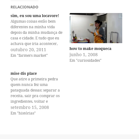
RELACIONADO
sim, eu sou uma locavore!
Algumas coisas estão bem
diferentes na minha vida
depois da minha mudança de
casa e cidade. E tudo que eu
achava que iria acontecer,
how to make moqueca
não aconteceu da maneira
outubro 20, 2011
junho 1, 2008
como eu previa. Eu tinha
Em "farmers market"
Em "curiosidades"
certeza absoluta de que iria
fazer muita coisa em Davis,
além de trabalhar no campus
mise dis place
durante a…
Que atire a primeira pedra
quem nunca fez uma
pataquada dessas: separar a
receita, sair pra comprar os
ingredientes, voltar e
começar a arranjar tudo,
setembro 15, 2008
fazer o mise en place e notar
Em "histórias"
que dois dos ingredientes
principais, insubstituíveis,
estão faltando. Eu faço isso o
tempo todo, mesmo