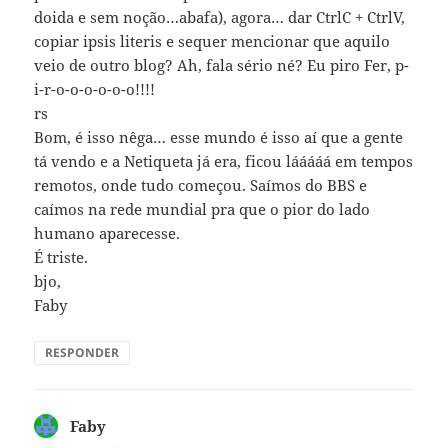
doida e sem noção…abafa), agora… dar CtrlC + CtrlV,
copiar ipsis literis e sequer mencionar que aquilo
veio de outro blog? Ah, fala sério né? Eu piro Fer, p-
i-r-o-o-o-o-o-o!!!!
rs
Bom, é isso nêga… esse mundo é isso aí que a gente
tá vendo e a Netiqueta já era, ficou lááááá em tempos
remotos, onde tudo começou. Saímos do BBS e
caímos na rede mundial pra que o pior do lado
humano aparecesse.
É triste.
bjo,
Faby
RESPONDER
Faby
disse: