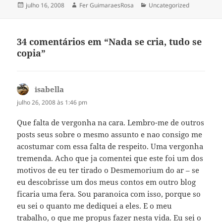
escrevendo e carregando…
Publicado
Autor
Categorias
julho 16, 2008
Fer GuimaraesRosa
Uncategorized
em
34 comentários em “Nada se cria, tudo se
copia”
isabella
disse:
julho 26, 2008 às 1:46 pm
Que falta de vergonha na cara. Lembro-me de outros
posts seus sobre o mesmo assunto e nao consigo me
acostumar com essa falta de respeito. Uma vergonha
tremenda. Acho que ja comentei que este foi um dos
motivos de eu ter tirado o Desmemorium do ar – se
eu descobrisse um dos meus contos em outro blog
ficaria uma fera. Sou paranoica com isso, porque so
eu sei o quanto me dediquei a eles. E o meu
trabalho, o que me propus fazer nesta vida. Eu sei o