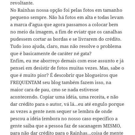
revoltante.
No Rainhas nossa opção foi pelas fotos em tamanho
pequeno sempre. Não há fotos em alta e todas levam
a marca d’agua que agora passamos a colocar bem
no meio da imagem, a fim de eviatr que os canalhas
pudessem cortar as bordas e se livrarem do crédito.
Tudo isso ajuda, claro, mas não resolve o problema
que é basicamente de caráter né gata?
Enfim, eu me aborreço demais com esse assunto e já
pensei em desistir de fotos muitas vezes. Mas, sabe o
que é muito pior? É descobrir que blogueiros que
FREQUENTAM seu blog também fazem isso, na
maior cara de pau, cmo se nada estivesse
acontecendo. Copiar uma idéia, uma receita, e não
dar crédito para o autor, vá lá…eu até engulo porque
as vezes a gente nem sequer se lembra de onde
pescou a idéia (embora no nosso caso específico a
gente saiba que a pessoa faz de sacanagem MESMO,
para não dar crédito para o Rainhas…coisa de mente