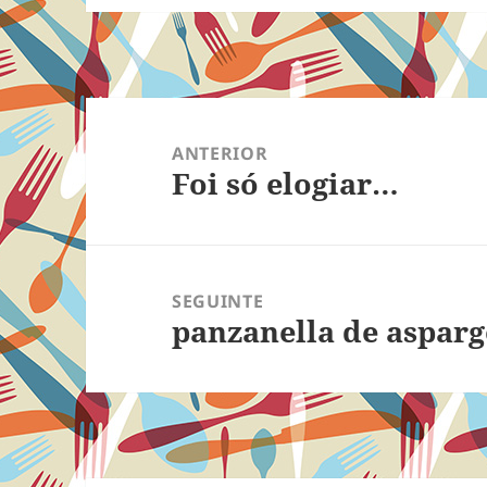
Navegação
de
ANTERIOR
Foi só elogiar…
Post
Post
anterior:
SEGUINTE
panzanella de asparg
Próximo
post: