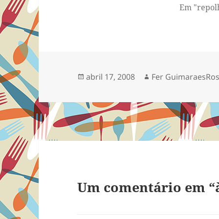
Em "repol
Publicado
Autor
abril 17, 2008
Fer GuimaraesRo
em
Um comentário em “à