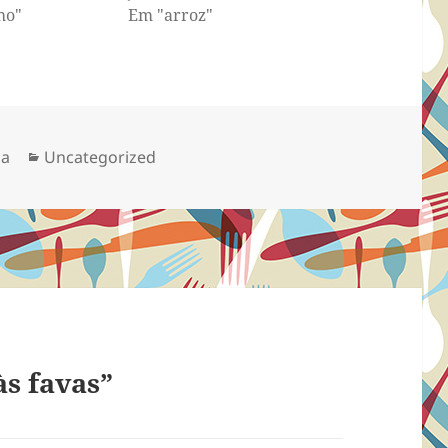
ho"
Em "arroz"
Categorias
sa
Uncategorized
s favas”