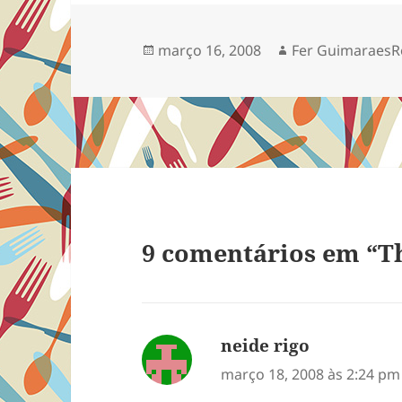
Publicado
Autor
março 16, 2008
Fer GuimaraesR
em
9 comentários em “T
neide rigo
disse:
março 18, 2008 às 2:24 pm