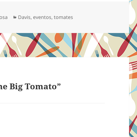
Categorias
osa
Davis
,
eventos
,
tomates
he Big Tomato”