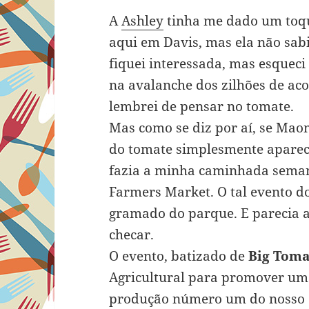
A
Ashley
tinha me dado um toqu
aqui em Davis, mas ela não sabi
fiquei interessada, mas esqueci 
na avalanche dos zilhões de a
lembrei de pensar no tomate.
Mas como se diz por aí, se Ma
do tomate simplesmente aparec
fazia a minha caminhada sema
Farmers Market. O tal evento d
gramado do parque. E parecia a
checar.
O evento, batizado de
Big Toma
Agricultural para promover um
produção número um do nosso c