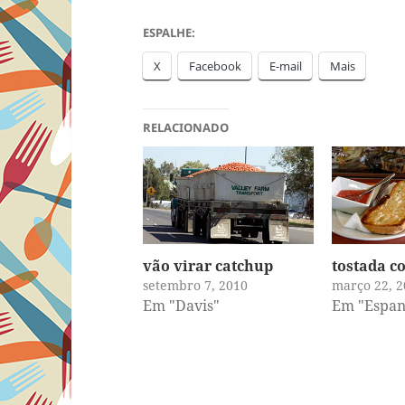
ESPALHE:
X
Facebook
E-mail
Mais
RELACIONADO
vão virar catchup
tostada c
setembro 7, 2010
março 22, 2
Em "Davis"
Em "Espan