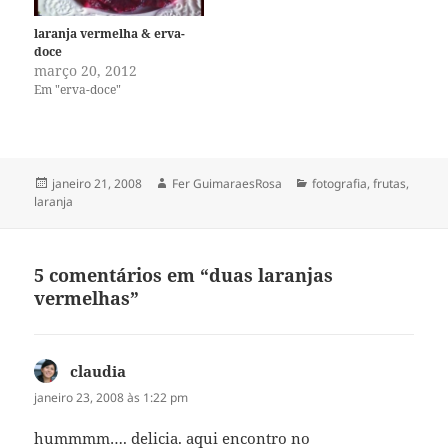
laranja vermelha & erva-
doce
março 20, 2012
Em "erva-doce"
Publicado
Autor
Categorias
janeiro 21, 2008
Fer GuimaraesRosa
fotografia
,
frutas
,
em
laranja
5 comentários em “duas laranjas
vermelhas”
claudia
disse:
janeiro 23, 2008 às 1:22 pm
hummmm…. delicia. aqui encontro no