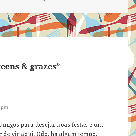
ro, Deborah…
eens & grazes”
1 pm
s amigos para desejar boas festas e um
r de vir aqui. Qdo, há algum tempo,