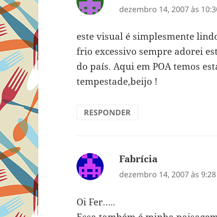
dezembro 14, 2007 às 10:
este visual é simplesmente lind
frio excessivo sempre adorei es
do país. Aqui em POA temos est
tempestade,beijo !
RESPONDER
Fabrícia
disse:
dezembro 14, 2007 às 9:2
Oi Fer…..
Essa também é minha paisagem