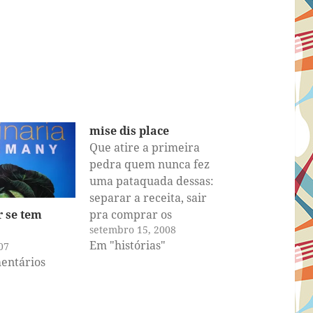
mise dis place
Que atire a primeira
pedra quem nunca fez
uma pataquada dessas:
separar a receita, sair
 se tem
pra comprar os
setembro 15, 2008
ingredientes, voltar e
Em "histórias"
07
começar a arranjar
entários
tudo, fazer o mise en
place e notar que dois
dos ingredientes