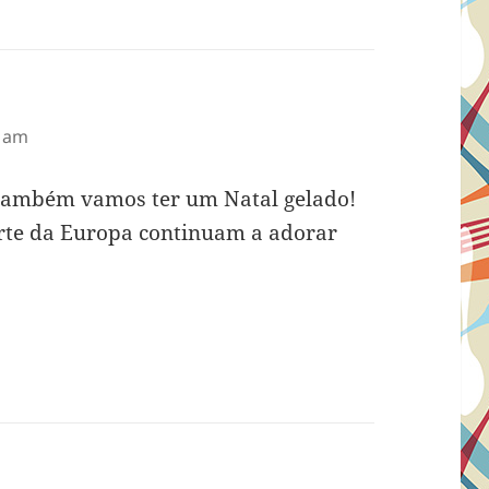
8 am
 também vamos ter um Natal gelado!
norte da Europa continuam a adorar
sse: