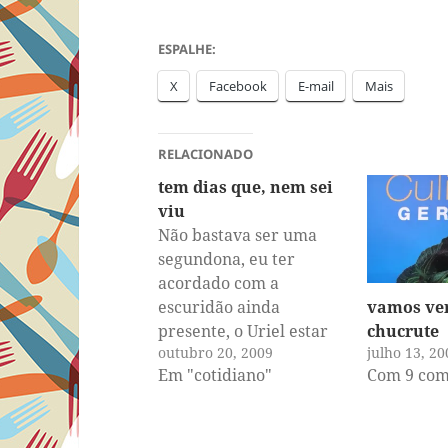
ESPALHE:
X
Facebook
E-mail
Mais
RELACIONADO
tem dias que, nem sei
viu
Não bastava ser uma
segundona, eu ter
acordado com a
vamos ver
escuridão ainda
chucrute
presente, o Uriel estar
julho 13, 20
outubro 20, 2009
viajando e eu ter
Com 9 com
Em "cotidiano"
esquecido de comprar
pão. O Misty precisou
vomitar toda a comida