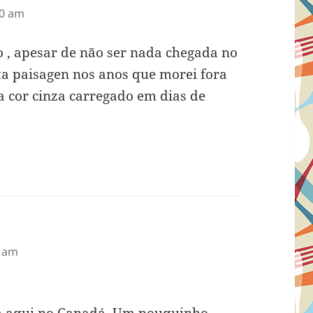
30 am
o , apesar de não ser nada chegada no
ta paisagen nos anos que morei fora
a cor cinza carregado em dias de
8 am
 aqui no Canadá. Um pouquinho