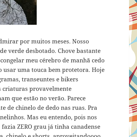
admirar por muitos meses. Nosso
 de verde desbotado. Chove bastante
ra congelar meu cérebro de manhã cedo
não usar uma touca bem protetora. Hoje
gramas, transeuntes e bikers
 criaturas provavelmente
ham que estão no verão. Parece
te de chinelo de dedo nas ruas. Pra
nelinhos. Mas eu entendo, pois nos
fazia ZERO grau já tinha canadense
, chinelo e shorts, aproveitandoooo