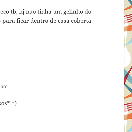
 seco tb, hj nao tinha um gelinho do
s para ficar dentro de casa coberta
2 am
sos* =)