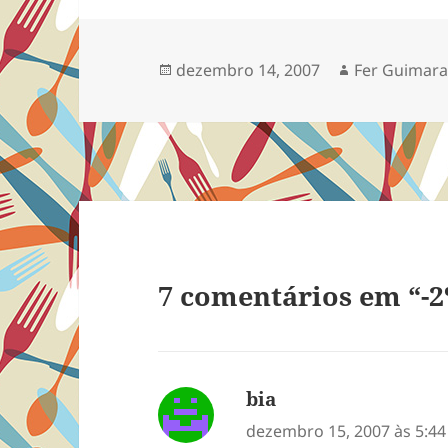
de salmão que ele
devorou no breakfast
pelo corredor, pelos
Publicado
Autor
dezembro 14, 2007
Fer Guimar
tapetes e carpete. E eu
em
ainda precisei pisar
sem…
7 comentários em “-2
bia
disse:
dezembro 15, 2007 às 5:4