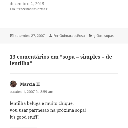
dezembro 2, 2015
Em "*receitas favoritas"
Publicado
Autor
Categorias
setembro 27, 2007
Fer GuimaraesRosa
grãos
,
sopas
em
13 comentários em “sopa – simples – de
lentilha”
Marcia H
disse:
outubro 1, 2007 às 8:59 am
lentilha beluga é muito chique,
vou usar parmesao na próxima sopa!
it’s good stuff!