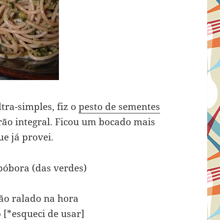
tra-simples, fiz o
pesto de sementes
ão integral. Ficou um bocado mais
ue já provei.
bóbora (das verdes)
)
são ralado na hora
 [*esqueci de usar]