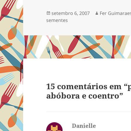
Publicado
Autor
setembro 6, 2007
Fer Guimarae
em
sementes
15 comentários em “p
abóbora e coentro”
Danielle
disse: