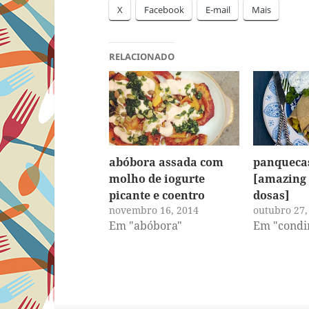
X
Facebook
E-mail
Mais
RELACIONADO
abóbora assada com
panqueca
molho de iogurte
[amazing 
picante e coentro
dosas]
novembro 16, 2014
outubro 27,
Em "abóbora"
Em "condi