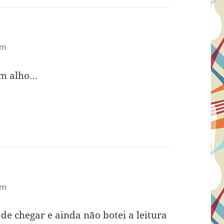
am
com alho…
am
de chegar e ainda não botei a leitura