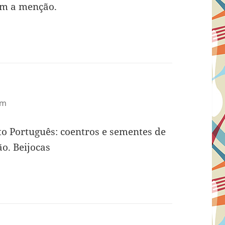
om a menção.
am
to Português: coentros e sementes de
o. Beijocas