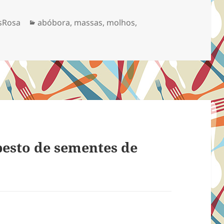
Categorias
sRosa
abóbora
,
massas
,
molhos
,
esto de sementes de