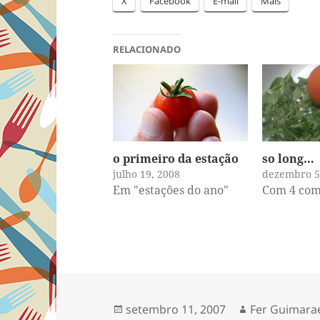
X
Facebook
E-mail
Mais
RELACIONADO
o primeiro da estação
so long…
julho 19, 2008
dezembro 5
Em "estações do ano"
Com 4 com
Publicado
Autor
setembro 11, 2007
Fer Guimara