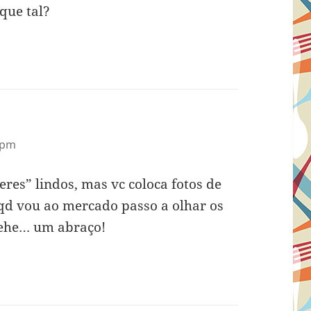
 que tal?
 pm
res” lindos, mas vc coloca fotos de
qd vou ao mercado passo a olhar os
hehe… um abraço!