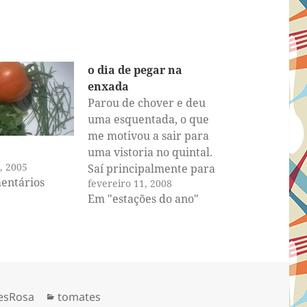
o dia de pegar na
enxada
Parou de chover e deu
uma esquentada, o que
me motivou a sair para
uma vistoria no quintal.
, 2005
Saí principalmente para
entários
fevereiro 11, 2008
checar o estado da
Em "estações do ano"
horta. Duas horas
depois eu já tinha
capinado uma das beds,
removido um monte de
mato e muitas folhas
mortas acumuladas que
Categorias
esRosa
tomates
cairam da minha…