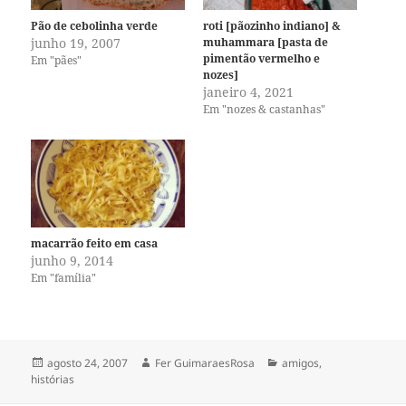
Pão de cebolinha verde
roti [pãozinho indiano] &
junho 19, 2007
muhammara [pasta de
pimentão vermelho e
Em "pães"
nozes]
janeiro 4, 2021
Em "nozes & castanhas"
macarrão feito em casa
junho 9, 2014
Em "família"
Publicado
Autor
Categorias
agosto 24, 2007
Fer GuimaraesRosa
amigos
,
em
histórias