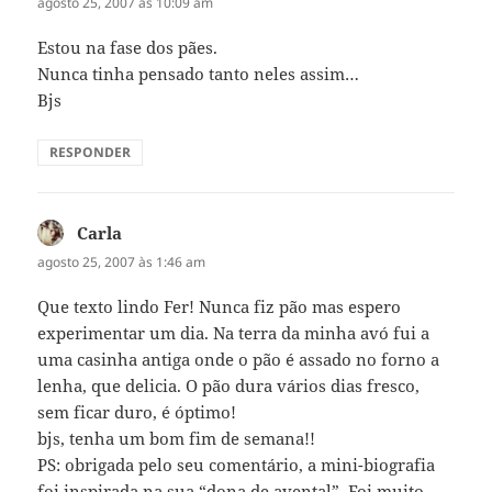
agosto 25, 2007 às 10:09 am
Estou na fase dos pães.
Nunca tinha pensado tanto neles assim…
Bjs
RESPONDER
Carla
disse:
agosto 25, 2007 às 1:46 am
Que texto lindo Fer! Nunca fiz pão mas espero
experimentar um dia. Na terra da minha avó fui a
uma casinha antiga onde o pão é assado no forno a
lenha, que delicia. O pão dura vários dias fresco,
sem ficar duro, é óptimo!
bjs, tenha um bom fim de semana!!
PS: obrigada pelo seu comentário, a mini-biografia
foi inspirada na sua “dona de avental”. Foi muito