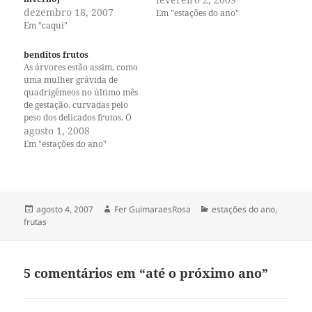
dezembro 18, 2007
Em "estações do ano"
Em "caqui"
benditos frutos
As árvores estão assim, como
uma mulher grávida de
quadrigêmeos no último mês
de gestação, curvadas pelo
peso dos delicados frutos. O
pé de nectarina já estava
agosto 1, 2008
amparado com dois suportes
Em "estações do ano"
de madeira há algum tempo.
Ela é uma árvore mais
madura, com um tronco mais
robusto. O pessegueiro não.…
Publicado
Autor
Categorias
agosto 4, 2007
Fer GuimaraesRosa
estações do ano
,
em
frutas
5 comentários em “até o próximo ano”