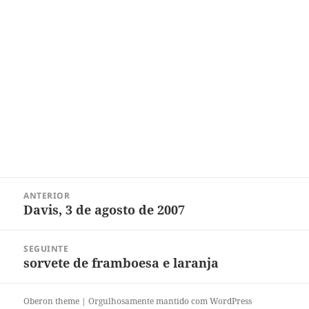
Navegação
ANTERIOR
de
Davis, 3 de agosto de 2007
Post
Post
anterior:
SEGUINTE
sorvete de framboesa e laranja
Próximo
post:
Oberon theme
|
Orgulhosamente mantido com WordPress