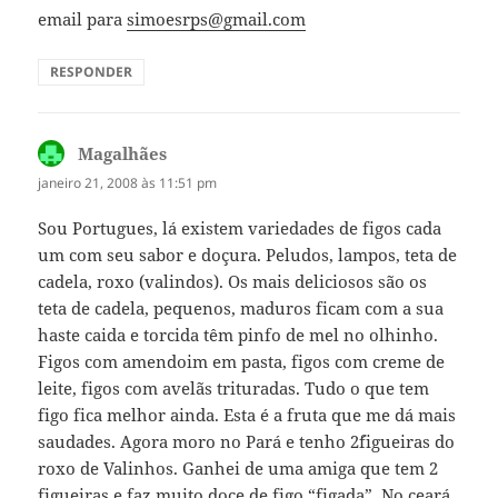
email para
simoesrps@gmail.com
RESPONDER
Magalhães
disse:
janeiro 21, 2008 às 11:51 pm
Sou Portugues, lá existem variedades de figos cada
um com seu sabor e doçura. Peludos, lampos, teta de
cadela, roxo (valindos). Os mais deliciosos são os
teta de cadela, pequenos, maduros ficam com a sua
haste caida e torcida têm pinfo de mel no olhinho.
Figos com amendoim em pasta, figos com creme de
leite, figos com avelãs trituradas. Tudo o que tem
figo fica melhor ainda. Esta é a fruta que me dá mais
saudades. Agora moro no Pará e tenho 2´figueiras do
roxo de Valinhos. Ganhei de uma amiga que tem 2
figueiras e faz muito doce de figo “figada”. No ceará