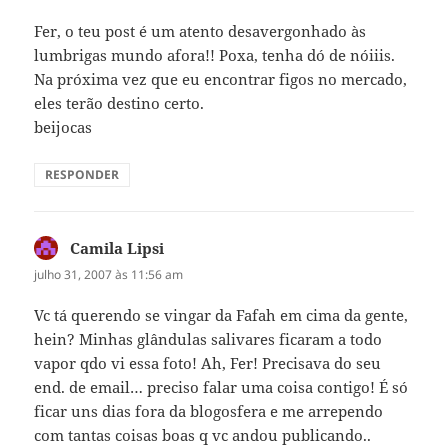
Fer, o teu post é um atento desavergonhado às
lumbrigas mundo afora!! Poxa, tenha dó de nóiiis.
Na próxima vez que eu encontrar figos no mercado,
eles terão destino certo.
beijocas
RESPONDER
Camila Lipsi
disse:
julho 31, 2007 às 11:56 am
Vc tá querendo se vingar da Fafah em cima da gente,
hein? Minhas glândulas salivares ficaram a todo
vapor qdo vi essa foto! Ah, Fer! Precisava do seu
end. de email… preciso falar uma coisa contigo! É só
ficar uns dias fora da blogosfera e me arrependo
com tantas coisas boas q vc andou publicando..