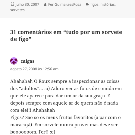
Publicado
Autor
Categorias
julho 30, 2007
Fer GuimaraesRosa
figos
,
histórias
,
em
sorvetes
31 comentários em “tudo por um sorvete
de figo”
migas
disse:
agosto 27, 2008 às 12:56 am
Ahahahah O Roux sempre a inspeccionar as coisas
dos “adultos”… :o) Adoro ver as fotos de comida em
que ele aparece para dar um ar da sua graça. E
depois sempre com aquele ar de quem não é nada
com ele!!! Ahahahah
Figos? São só os meus frutos favoritos (a par com o
maracujá). Em sorvete nunca provei mas deve ser
booooooom, Fer!! :o)