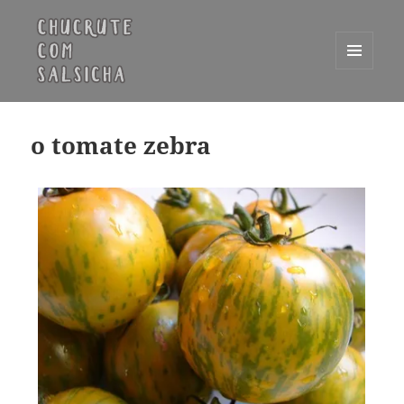
MENU
E
Chucrute com Salsicha
WIDGETS
o tomate zebra