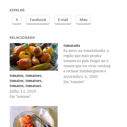
ESPALHE:
X
Facebook
E-mail
Mais
RELACIONADO
tomatada
Eu moro na tomatolândia, a
região que mais produz
tomates no país. Daqui sai o
tomate que vai virar catchup
e rechear hamburgueres e
tomatos, tomatoes,
molhar batatas-fritas pelo
novembro 4, 2005
tomatos, tomatoes,
mundo! Pudera, tomate
Em "tomates"
tomatos, tomatoes
adora um calorzinho seco, e
julho 13, 2010
esse é o nosso verão. Então
Em "tomates"
todo ano eu planto tomate na
minha hortinha e…