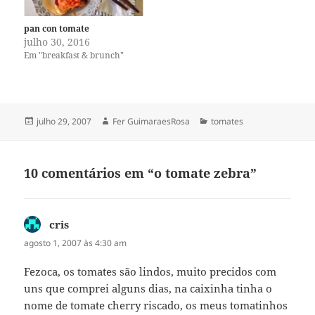
pan con tomate
julho 30, 2016
Em "breakfast & brunch"
Publicado
Autor
Categorias
julho 29, 2007
Fer GuimaraesRosa
tomates
em
10 comentários em “o tomate zebra”
cris
disse:
agosto 1, 2007 às 4:30 am
Fezoca, os tomates são lindos, muito precidos com
uns que comprei alguns dias, na caixinha tinha o
nome de tomate cherry riscado, os meus tomatinhos